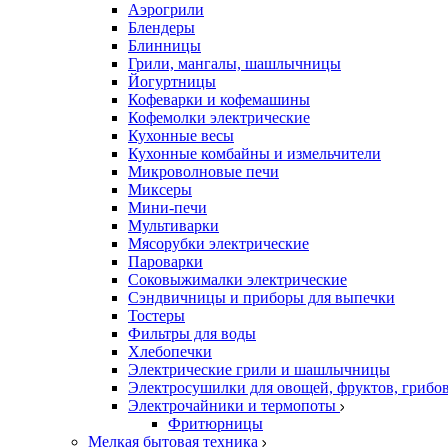
Аэрогрили
Блендеры
Блинницы
Грили, мангалы, шашлычницы
Йогуртницы
Кофеварки и кофемашины
Кофемолки электрические
Кухонные весы
Кухонные комбайны и измельчители
Микроволновые печи
Миксеры
Мини-печи
Мультиварки
Мясорубки электрические
Пароварки
Соковыжималки электрические
Сэндвичницы и приборы для выпечки
Тостеры
Фильтры для воды
Хлебопечки
Электрические грили и шашлычницы
Электросушилки для овощей, фруктов, грибо
Электрочайники и термопоты
Фритюрницы
Мелкая бытовая техника