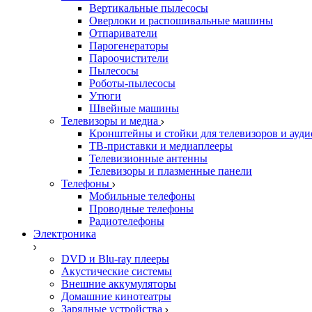
Вертикальные пылесосы
Оверлоки и распошивальные машины
Отпариватели
Парогенераторы
Пароочистители
Пылесосы
Роботы-пылесосы
Утюги
Швейные машины
Телевизоры и медиа
Кронштейны и стойки для телевизоров и ауд
ТВ-приставки и медиаплееры
Телевизионные антенны
Телевизоры и плазменные панели
Телефоны
Мобильные телефоны
Проводные телефоны
Радиотелефоны
Электроника
DVD и Blu-ray плееры
Акустические системы
Внешние аккумуляторы
Домашние кинотеатры
Зарядные устройства