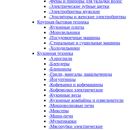
-
Фены и приборы для укладки волос
-
Электрические зубные щетки
-
Электробритвы мужские
-
Эпиляторы и женские электробритвы
Крупная бытовая техника
-
Кухонные плиты
-
Морозильники
-
Посудомоечные машины
-
Стиральные и сушильные машины
-
Холодильники
Кухонная техника
-
Аэрогрили
-
Блендеры
-
Блинницы
-
Грили, мангалы, шашлычницы
-
Йогуртницы
-
Кофеварки и кофемашины
-
Кофемолки электрические
-
Кухонные весы
-
Кухонные комбайны и измельчители
-
Микроволновые печи
-
Миксеры
-
Мини-печи
-
Мультиварки
-
Мясорубки электрические