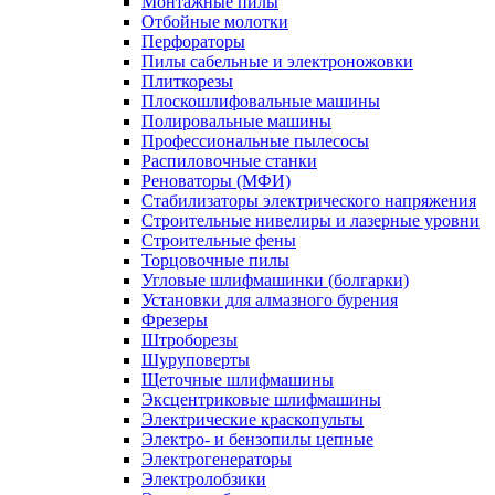
Монтажные пилы
Отбойные молотки
Перфораторы
Пилы сабельные и электроножовки
Плиткорезы
Плоскошлифовальные машины
Полировальные машины
Профессиональные пылесосы
Распиловочные станки
Реноваторы (МФИ)
Стабилизаторы электрического напряжения
Строительные нивелиры и лазерные уровни
Строительные фены
Торцовочные пилы
Угловые шлифмашинки (болгарки)
Установки для алмазного бурения
Фрезеры
Штроборезы
Шуруповерты
Щеточные шлифмашины
Эксцентриковые шлифмашины
Электрические краскопульты
Электро- и бензопилы цепные
Электрогенераторы
Электролобзики