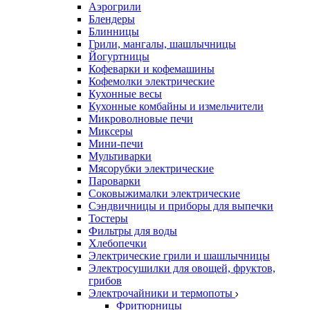
Аэрогрили
Блендеры
Блинницы
Грили, мангалы, шашлычницы
Йогуртницы
Кофеварки и кофемашины
Кофемолки электрические
Кухонные весы
Кухонные комбайны и измельчители
Микроволновые печи
Миксеры
Мини-печи
Мультиварки
Мясорубки электрические
Пароварки
Соковыжималки электрические
Сэндвичницы и приборы для выпечки
Тостеры
Фильтры для воды
Хлебопечки
Электрические грили и шашлычницы
Электросушилки для овощей, фруктов,
грибов
Электрочайники и термопоты
Фритюрницы