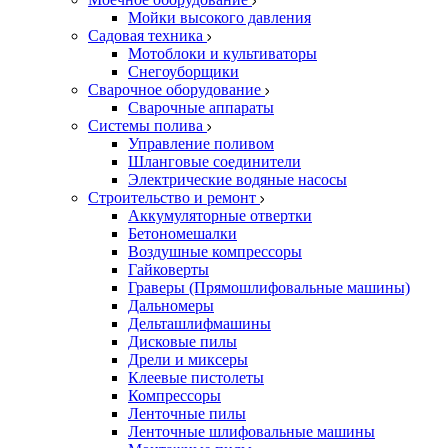
Мойки высокого давления
Садовая техника
Мотоблоки и культиваторы
Снегоуборщики
Сварочное оборудование
Сварочные аппараты
Системы полива
Управление поливом
Шланговые соединители
Электрические водяные насосы
Строительство и ремонт
Аккумуляторные отвертки
Бетономешалки
Воздушные компрессоры
Гайковерты
Граверы (Прямошлифовальные машины)
Дальномеры
Дельташлифмашины
Дисковые пилы
Дрели и миксеры
Клеевые пистолеты
Компрессоры
Ленточные пилы
Ленточные шлифовальные машины