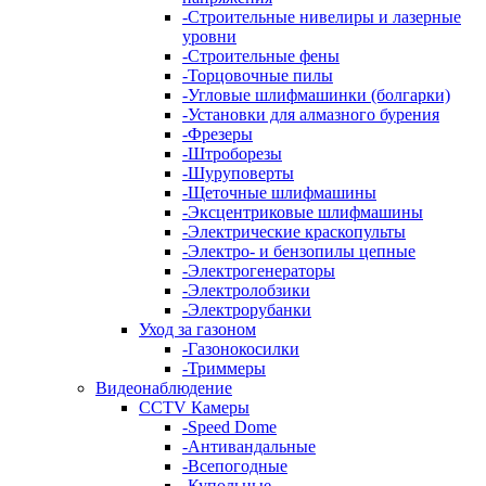
-
Строительные нивелиры и лазерные
уровни
-
Строительные фены
-
Торцовочные пилы
-
Угловые шлифмашинки (болгарки)
-
Установки для алмазного бурения
-
Фрезеры
-
Штроборезы
-
Шуруповерты
-
Щеточные шлифмашины
-
Эксцентриковые шлифмашины
-
Электрические краскопульты
-
Электро- и бензопилы цепные
-
Электрогенераторы
-
Электролобзики
-
Электрорубанки
Уход за газоном
-
Газонокосилки
-
Триммеры
Видеонаблюдение
CCTV Камеры
-
Speed Dome
-
Антивандальные
-
Всепогодные
-
Купольные