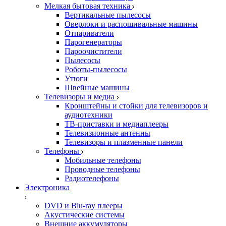
Мелкая бытовая техника
Вертикальные пылесосы
Оверлоки и распошивальные машины
Отпариватели
Парогенераторы
Пароочистители
Пылесосы
Роботы-пылесосы
Утюги
Швейные машины
Телевизоры и медиа
Кронштейны и стойки для телевизоров и
аудиотехники
ТВ-приставки и медиаплееры
Телевизионные антенны
Телевизоры и плазменные панели
Телефоны
Мобильные телефоны
Проводные телефоны
Радиотелефоны
Электроника
DVD и Blu-ray плееры
Акустические системы
Внешние аккумуляторы