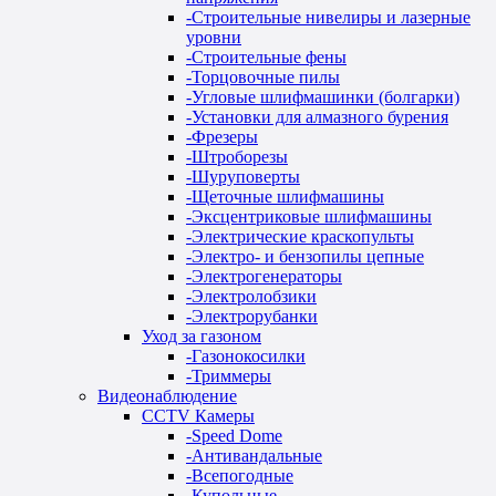
-
Строительные нивелиры и лазерные
уровни
-
Строительные фены
-
Торцовочные пилы
-
Угловые шлифмашинки (болгарки)
-
Установки для алмазного бурения
-
Фрезеры
-
Штроборезы
-
Шуруповерты
-
Щеточные шлифмашины
-
Эксцентриковые шлифмашины
-
Электрические краскопульты
-
Электро- и бензопилы цепные
-
Электрогенераторы
-
Электролобзики
-
Электрорубанки
Уход за газоном
-
Газонокосилки
-
Триммеры
Видеонаблюдение
CCTV Камеры
-
Speed Dome
-
Антивандальные
-
Всепогодные
-
Купольные