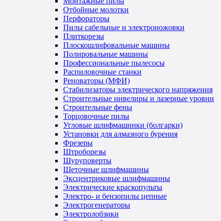
Монтажные пилы
Отбойные молотки
Перфораторы
Пилы сабельные и электроножовки
Плиткорезы
Плоскошлифовальные машины
Полировальные машины
Профессиональные пылесосы
Распиловочные станки
Реноваторы (МФИ)
Стабилизаторы электрического напряжения
Строительные нивелиры и лазерные уровни
Строительные фены
Торцовочные пилы
Угловые шлифмашинки (болгарки)
Установки для алмазного бурения
Фрезеры
Штроборезы
Шуруповерты
Щеточные шлифмашины
Эксцентриковые шлифмашины
Электрические краскопульты
Электро- и бензопилы цепные
Электрогенераторы
Электролобзики