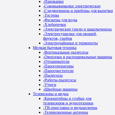
-
Пароварки
-
Соковыжималки электрические
-
Сэндвичницы и приборы для выпечки
-
Тостеры
-
Фильтры для воды
-
Хлебопечки
-
Электрические грили и шашлычницы
-
Электросушилки для овощей,
фруктов, грибов
-
Электрочайники и термопоты
Мелкая бытовая техника
-
Вертикальные пылесосы
-
Оверлоки и распошивальные машины
-
Отпариватели
-
Парогенераторы
-
Пароочистители
-
Пылесосы
-
Роботы-пылесосы
-
Утюги
-
Швейные машины
Телевизоры и медиа
-
Кронштейны и стойки для
телевизоров и аудиотехники
-
ТВ-приставки и медиаплееры
-
Телевизионные антенны