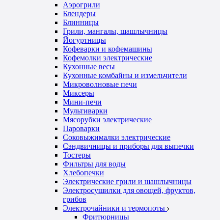
Аэрогрили
Блендеры
Блинницы
Грили, мангалы, шашлычницы
Йогуртницы
Кофеварки и кофемашины
Кофемолки электрические
Кухонные весы
Кухонные комбайны и измельчители
Микроволновые печи
Миксеры
Мини-печи
Мультиварки
Мясорубки электрические
Пароварки
Соковыжималки электрические
Сэндвичницы и приборы для выпечки
Тостеры
Фильтры для воды
Хлебопечки
Электрические грили и шашлычницы
Электросушилки для овощей, фруктов,
грибов
Электрочайники и термопоты
Фритюрницы