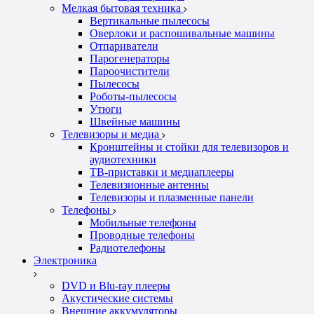
Мелкая бытовая техника
Вертикальные пылесосы
Оверлоки и распошивальные машины
Отпариватели
Парогенераторы
Пароочистители
Пылесосы
Роботы-пылесосы
Утюги
Швейные машины
Телевизоры и медиа
Кронштейны и стойки для телевизоров и
аудиотехники
ТВ-приставки и медиаплееры
Телевизионные антенны
Телевизоры и плазменные панели
Телефоны
Мобильные телефоны
Проводные телефоны
Радиотелефоны
Электроника
DVD и Blu-ray плееры
Акустические системы
Внешние аккумуляторы