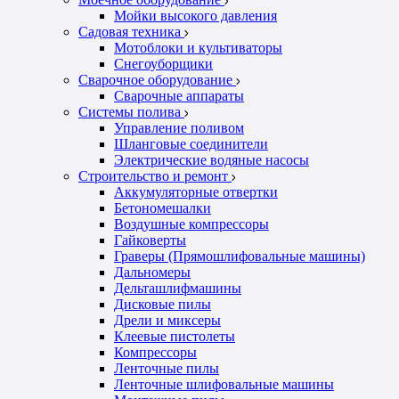
Мойки высокого давления
Садовая техника
Мотоблоки и культиваторы
Снегоуборщики
Сварочное оборудование
Сварочные аппараты
Системы полива
Управление поливом
Шланговые соединители
Электрические водяные насосы
Строительство и ремонт
Аккумуляторные отвертки
Бетономешалки
Воздушные компрессоры
Гайковерты
Граверы (Прямошлифовальные машины)
Дальномеры
Дельташлифмашины
Дисковые пилы
Дрели и миксеры
Клеевые пистолеты
Компрессоры
Ленточные пилы
Ленточные шлифовальные машины