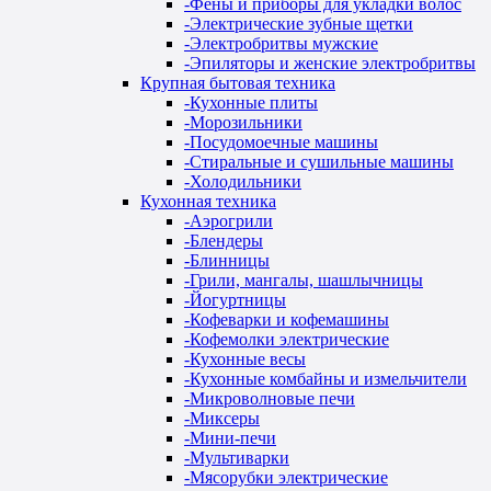
-
Фены и приборы для укладки волос
-
Электрические зубные щетки
-
Электробритвы мужские
-
Эпиляторы и женские электробритвы
Крупная бытовая техника
-
Кухонные плиты
-
Морозильники
-
Посудомоечные машины
-
Стиральные и сушильные машины
-
Холодильники
Кухонная техника
-
Аэрогрили
-
Блендеры
-
Блинницы
-
Грили, мангалы, шашлычницы
-
Йогуртницы
-
Кофеварки и кофемашины
-
Кофемолки электрические
-
Кухонные весы
-
Кухонные комбайны и измельчители
-
Микроволновые печи
-
Миксеры
-
Мини-печи
-
Мультиварки
-
Мясорубки электрические