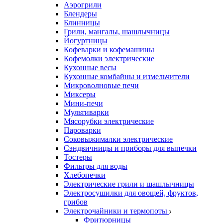
Аэрогрили
Блендеры
Блинницы
Грили, мангалы, шашлычницы
Йогуртницы
Кофеварки и кофемашины
Кофемолки электрические
Кухонные весы
Кухонные комбайны и измельчители
Микроволновые печи
Миксеры
Мини-печи
Мультиварки
Мясорубки электрические
Пароварки
Соковыжималки электрические
Сэндвичницы и приборы для выпечки
Тостеры
Фильтры для воды
Хлебопечки
Электрические грили и шашлычницы
Электросушилки для овощей, фруктов,
грибов
Электрочайники и термопоты
Фритюрницы