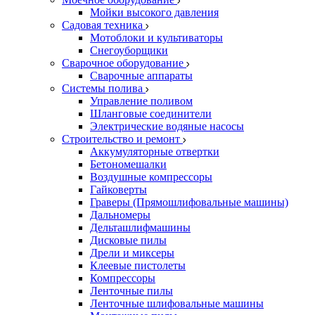
Мойки высокого давления
Садовая техника
Мотоблоки и культиваторы
Снегоуборщики
Сварочное оборудование
Сварочные аппараты
Системы полива
Управление поливом
Шланговые соединители
Электрические водяные насосы
Строительство и ремонт
Аккумуляторные отвертки
Бетономешалки
Воздушные компрессоры
Гайковерты
Граверы (Прямошлифовальные машины)
Дальномеры
Дельташлифмашины
Дисковые пилы
Дрели и миксеры
Клеевые пистолеты
Компрессоры
Ленточные пилы
Ленточные шлифовальные машины