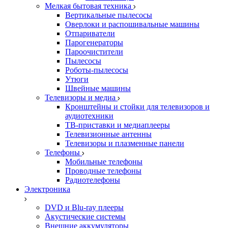
Мелкая бытовая техника
Вертикальные пылесосы
Оверлоки и распошивальные машины
Отпариватели
Парогенераторы
Пароочистители
Пылесосы
Роботы-пылесосы
Утюги
Швейные машины
Телевизоры и медиа
Кронштейны и стойки для телевизоров и
аудиотехники
ТВ-приставки и медиаплееры
Телевизионные антенны
Телевизоры и плазменные панели
Телефоны
Мобильные телефоны
Проводные телефоны
Радиотелефоны
Электроника
DVD и Blu-ray плееры
Акустические системы
Внешние аккумуляторы