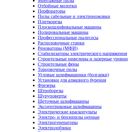
Монтажные пилы
Отбойные молотки
Перфораторы
Пилы сабельные и электроножовки
Плиткорезы
Плоскошлифовальные машины
Полировальные машины
Профессиональные пылесосы
Распиловочные станки
Реноваторы (МФИ)
Стабилизаторы электрического напряжения
Строительные нивелиры и лазерные уровни
Строительные фены
Торцовочные пилы
Угловые шлифмашинки (болгарки)
Установки для алмазного бурения
Фрезеры
Штроборезы
Шуруповерты
Щеточные шлифмашины
Эксцентриковые шлифмашины
Электрические краскопульты
Электро- и бензопилы цепные
Электрогенераторы
Электролобзики