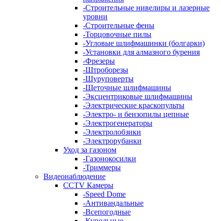
-
Строительные нивелиры и лазерные
уровни
-
Строительные фены
-
Торцовочные пилы
-
Угловые шлифмашинки (болгарки)
-
Установки для алмазного бурения
-
Фрезеры
-
Штроборезы
-
Шуруповерты
-
Щеточные шлифмашины
-
Эксцентриковые шлифмашины
-
Электрические краскопульты
-
Электро- и бензопилы цепные
-
Электрогенераторы
-
Электролобзики
-
Электрорубанки
Уход за газоном
-
Газонокосилки
-
Триммеры
Видеонаблюдение
CCTV Камеры
-
Speed Dome
-
Антивандальные
-
Всепогодные
-
Купольные