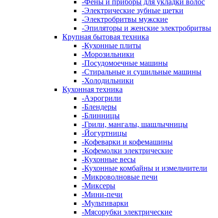
-
Фены и приборы для укладки волос
-
Электрические зубные щетки
-
Электробритвы мужские
-
Эпиляторы и женские электробритвы
Крупная бытовая техника
-
Кухонные плиты
-
Морозильники
-
Посудомоечные машины
-
Стиральные и сушильные машины
-
Холодильники
Кухонная техника
-
Аэрогрили
-
Блендеры
-
Блинницы
-
Грили, мангалы, шашлычницы
-
Йогуртницы
-
Кофеварки и кофемашины
-
Кофемолки электрические
-
Кухонные весы
-
Кухонные комбайны и измельчители
-
Микроволновые печи
-
Миксеры
-
Мини-печи
-
Мультиварки
-
Мясорубки электрические