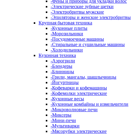
-
Фены и приборы для укладки волос
-
Электрические зубные щетки
-
Электробритвы мужские
-
Эпиляторы и женские электробритвы
Крупная бытовая техника
-
Кухонные плиты
-
Морозильники
-
Посудомоечные машины
-
Стиральные и сушильные машины
-
Холодильники
Кухонная техника
-
Аэрогрили
-
Блендеры
-
Блинницы
-
Грили, мангалы, шашлычницы
-
Йогуртницы
-
Кофеварки и кофемашины
-
Кофемолки электрические
-
Кухонные весы
-
Кухонные комбайны и измельчители
-
Микроволновые печи
-
Миксеры
-
Мини-печи
-
Мультиварки
-
Мясорубки электрические