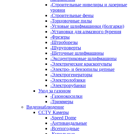
-
Строительные нивелиры и лазерные
уровни
-
Строительные фены
-
Торцовочные пилы
-
Угловые шлифмашинки (болгарки)
-
Установки для алмазного бурения
-
Фрезеры
-
Штроборезы
-
Шуруповерты
-
Щеточные шлифмашины
-
Эксцентриковые шлифмашины
-
Электрические краскопульты
-
Электро- и бензопилы цепные
-
Электрогенераторы
-
Электролобзики
-
Электрорубанки
Уход за газоном
-
Газонокосилки
-
Триммеры
Видеонаблюдение
CCTV Камеры
-
Speed Dome
-
Антивандальные
-
Всепогодные
-
Купольные