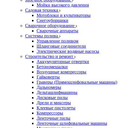
Мойки высокого давления
Садовая техника
Мотоблоки и культиваторы
Снегоуборщики
Сварочное оборудование
Сварочные аппараты
Системы полива
Управление поливом
Шланговые соединители
Электрические водяные насосы
Строительство и ремонт
Аккумуляторные отвертки
Бетономешалки
Воздушные компрессоры
Гайковерты
Граверы (Прямошлифовальные машины)
Дальномеры
Дельташлифмашины
Дисковые пилы
Дрели и миксеры
Клеевые пистолеты
Компрессоры
Ленточные пилы
Ленточные шлифовальные машины