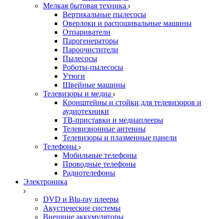
Мелкая бытовая техника
Вертикальные пылесосы
Оверлоки и распошивальные машины
Отпариватели
Парогенераторы
Пароочистители
Пылесосы
Роботы-пылесосы
Утюги
Швейные машины
Телевизоры и медиа
Кронштейны и стойки для телевизоров и
аудиотехники
ТВ-приставки и медиаплееры
Телевизионные антенны
Телевизоры и плазменные панели
Телефоны
Мобильные телефоны
Проводные телефоны
Радиотелефоны
Электроника
DVD и Blu-ray плееры
Акустические системы
Внешние аккумуляторы