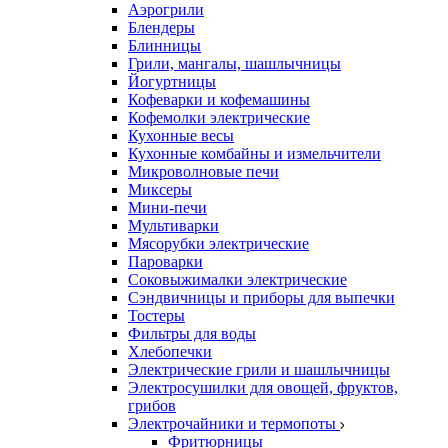
Аэрогрили
Блендеры
Блинницы
Грили, мангалы, шашлычницы
Йогуртницы
Кофеварки и кофемашины
Кофемолки электрические
Кухонные весы
Кухонные комбайны и измельчители
Микроволновые печи
Миксеры
Мини-печи
Мультиварки
Мясорубки электрические
Пароварки
Соковыжималки электрические
Сэндвичницы и приборы для выпечки
Тостеры
Фильтры для воды
Хлебопечки
Электрические грили и шашлычницы
Электросушилки для овощей, фруктов,
грибов
Электрочайники и термопоты
Фритюрницы