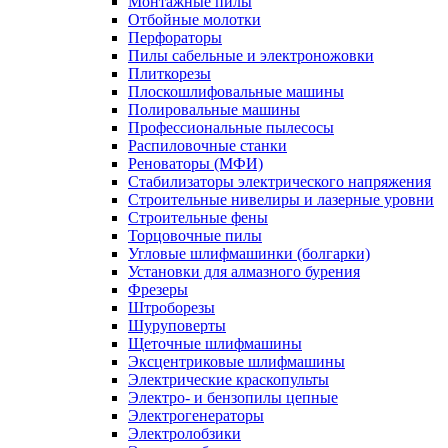
Монтажные пилы
Отбойные молотки
Перфораторы
Пилы сабельные и электроножовки
Плиткорезы
Плоскошлифовальные машины
Полировальные машины
Профессиональные пылесосы
Распиловочные станки
Реноваторы (МФИ)
Стабилизаторы электрического напряжения
Строительные нивелиры и лазерные уровни
Строительные фены
Торцовочные пилы
Угловые шлифмашинки (болгарки)
Установки для алмазного бурения
Фрезеры
Штроборезы
Шуруповерты
Щеточные шлифмашины
Эксцентриковые шлифмашины
Электрические краскопульты
Электро- и бензопилы цепные
Электрогенераторы
Электролобзики