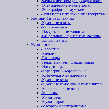
-
Фены и приборы для укладки волос
-
Электрические зубные щетки
-
Электробритвы мужские
-
Эпиляторы и женские электробритвы
Крупная бытовая техника
-
Кухонные плиты
-
Морозильники
-
Посудомоечные машины
-
Стиральные и сушильные машины
-
Холодильники
Кухонная техника
-
Аэрогрили
-
Блендеры
-
Блинницы
-
Грили, мангалы, шашлычницы
-
Йогуртницы
-
Кофеварки и кофемашины
-
Кофемолки электрические
-
Кухонные весы
-
Кухонные комбайны и измельчители
-
Микроволновые печи
-
Миксеры
-
Мини-печи
-
Мультиварки
-
Мясорубки электрические