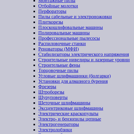
Монтажные пилы
Отбойные молотки
Перфораторы
Пилы сабельные и электроножовки
Плиткорезы
Плоскошлифовальные машины
Полировальные машины
Профессиональные пылесосы
Распиловочные станки
Реноваторы (МФИ)
Стабилизаторы электрического напряжения
Строительные нивелиры и лазерные уровни
Строительные фены
Торцовочные пилы
Угловые шлифмашинки (болгарки)
Установки для алмазного бурения
Фрезеры
Штроборезы
Шуруповерты
Щеточные шлифмашины
Эксцентриковые шлифмашины
Электрические краскопульты
Электро- и бензопилы цепные
Электрогенераторы
Электролобзики