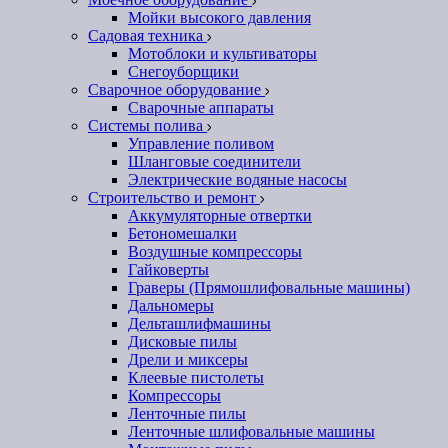
Мойки высокого давления
Садовая техника
Мотоблоки и культиваторы
Снегоуборщики
Сварочное оборудование
Сварочные аппараты
Системы полива
Управление поливом
Шланговые соединители
Электрические водяные насосы
Строительство и ремонт
Аккумуляторные отвертки
Бетономешалки
Воздушные компрессоры
Гайковерты
Граверы (Прямошлифовальные машины)
Дальномеры
Дельташлифмашины
Дисковые пилы
Дрели и миксеры
Клеевые пистолеты
Компрессоры
Ленточные пилы
Ленточные шлифовальные машины