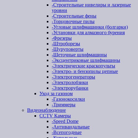
-
Строительные нивелиры и лазерные
уровни
-
Строительные фены
-
Торцовочные пилы
-
Угловые шлифмашинки (болгарки)
-
Установки для алмазного бурения
-
Фрезеры
-
Штроборезы
-
Шуруповерты
-
Щеточные шлифмашины
-
Эксцентриковые шлифмашины
-
Электрические краскопульты
-
Электро- и бензопилы цепные
-
Электрогенераторы
-
Электролобзики
-
Электрорубанки
Уход за газоном
-
Газонокосилки
-
Триммеры
Видеонаблюдение
CCTV Камеры
-
Speed Dome
-
Антивандальные
-
Всепогодные
-
Купольные