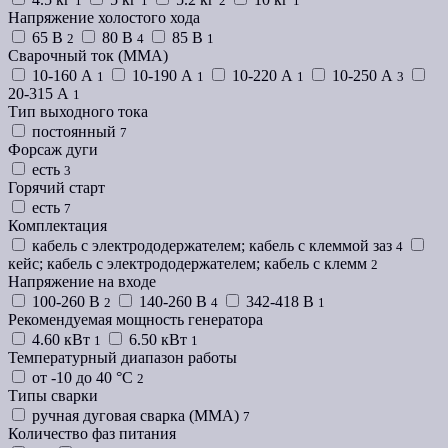
1
1
2
1
Напряжение холостого хода
65 В
80 В
85 В
2
4
1
Сварочный ток (MMA)
10-160 А
10-190 А
10-220 А
10-250 А
1
1
1
3
20-315 А
1
Тип выходного тока
постоянный
7
Форсаж дуги
есть
3
Горячий старт
есть
7
Комплектация
кабель с электрододержателем; кабель с клеммой заз
4
кейс; кабель с электрододержателем; кабель с клемм
2
Напряжение на входе
100-260 В
140-260 В
342-418 В
2
4
1
Рекомендуемая мощность генератора
4.60 кВт
6.50 кВт
1
1
Температурный диапазон работы
от -10 до 40 °C
2
Типы сварки
ручная дуговая сварка (MMA)
7
Количество фаз питания