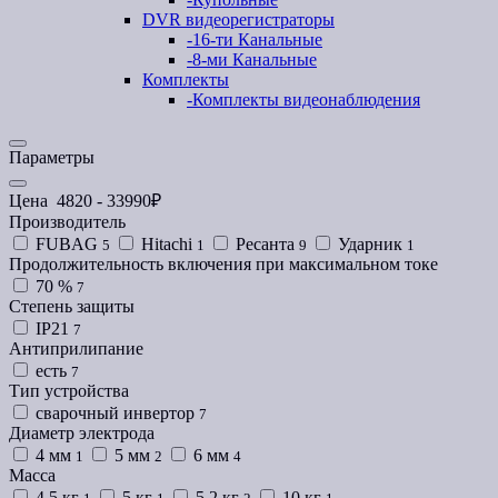
DVR видеорегистраторы
-
16-ти Канальные
-
8-ми Канальные
Комплекты
-
Комплекты видеонаблюдения
Параметры
Цена
4820
-
33990
₽
Производитель
FUBAG
Hitachi
Ресанта
Ударник
5
1
9
1
Продолжительность включения при максимальном токе
70 %
7
Степень защиты
IP21
7
Антиприлипание
есть
7
Тип устройства
сварочный инвертор
7
Диаметр электрода
4 мм
5 мм
6 мм
1
2
4
Масса
4.5 кг
5 кг
5.2 кг
10 кг