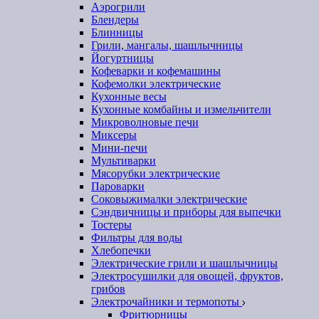
Аэрогрили
Блендеры
Блинницы
Грили, мангалы, шашлычницы
Йогуртницы
Кофеварки и кофемашины
Кофемолки электрические
Кухонные весы
Кухонные комбайны и измельчители
Микроволновые печи
Миксеры
Мини-печи
Мультиварки
Мясорубки электрические
Пароварки
Соковыжималки электрические
Сэндвичницы и приборы для выпечки
Тостеры
Фильтры для воды
Хлебопечки
Электрические грили и шашлычницы
Электросушилки для овощей, фруктов,
грибов
Электрочайники и термопоты
Фритюрницы