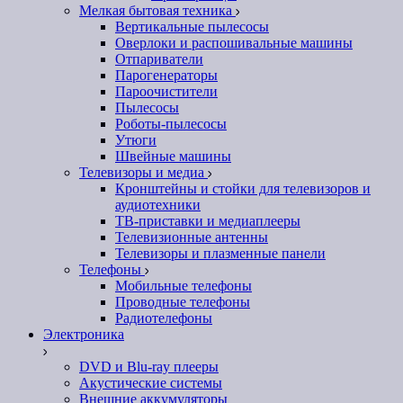
Мелкая бытовая техника
Вертикальные пылесосы
Оверлоки и распошивальные машины
Отпариватели
Парогенераторы
Пароочистители
Пылесосы
Роботы-пылесосы
Утюги
Швейные машины
Телевизоры и медиа
Кронштейны и стойки для телевизоров и
аудиотехники
ТВ-приставки и медиаплееры
Телевизионные антенны
Телевизоры и плазменные панели
Телефоны
Мобильные телефоны
Проводные телефоны
Радиотелефоны
Электроника
DVD и Blu-ray плееры
Акустические системы
Внешние аккумуляторы