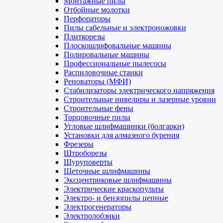
Монтажные пилы
Отбойные молотки
Перфораторы
Пилы сабельные и электроножовки
Плиткорезы
Плоскошлифовальные машины
Полировальные машины
Профессиональные пылесосы
Распиловочные станки
Реноваторы (МФИ)
Стабилизаторы электрического напряжения
Строительные нивелиры и лазерные уровни
Строительные фены
Торцовочные пилы
Угловые шлифмашинки (болгарки)
Установки для алмазного бурения
Фрезеры
Штроборезы
Шуруповерты
Щеточные шлифмашины
Эксцентриковые шлифмашины
Электрические краскопульты
Электро- и бензопилы цепные
Электрогенераторы
Электролобзики