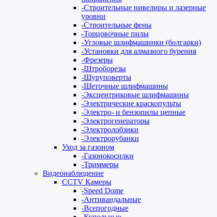
-
Строительные нивелиры и лазерные
уровни
-
Строительные фены
-
Торцовочные пилы
-
Угловые шлифмашинки (болгарки)
-
Установки для алмазного бурения
-
Фрезеры
-
Штроборезы
-
Шуруповерты
-
Щеточные шлифмашины
-
Эксцентриковые шлифмашины
-
Электрические краскопульты
-
Электро- и бензопилы цепные
-
Электрогенераторы
-
Электролобзики
-
Электрорубанки
Уход за газоном
-
Газонокосилки
-
Триммеры
Видеонаблюдение
CCTV Камеры
-
Speed Dome
-
Антивандальные
-
Всепогодные
-
Купольные