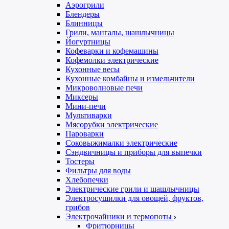
Аэрогрили
Блендеры
Блинницы
Грили, мангалы, шашлычницы
Йогуртницы
Кофеварки и кофемашины
Кофемолки электрические
Кухонные весы
Кухонные комбайны и измельчители
Микроволновые печи
Миксеры
Мини-печи
Мультиварки
Мясорубки электрические
Пароварки
Соковыжималки электрические
Сэндвичницы и приборы для выпечки
Тостеры
Фильтры для воды
Хлебопечки
Электрические грили и шашлычницы
Электросушилки для овощей, фруктов,
грибов
Электрочайники и термопоты
Фритюрницы