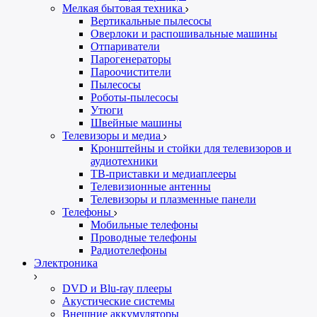
Мелкая бытовая техника
Вертикальные пылесосы
Оверлоки и распошивальные машины
Отпариватели
Парогенераторы
Пароочистители
Пылесосы
Роботы-пылесосы
Утюги
Швейные машины
Телевизоры и медиа
Кронштейны и стойки для телевизоров и
аудиотехники
ТВ-приставки и медиаплееры
Телевизионные антенны
Телевизоры и плазменные панели
Телефоны
Мобильные телефоны
Проводные телефоны
Радиотелефоны
Электроника
DVD и Blu-ray плееры
Акустические системы
Внешние аккумуляторы