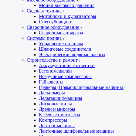
Мойки высокого давления
Садовая техника
Мотоблоки и культиваторы
Снегоуборщики
Сварочное оборудование
Сварочные аппараты
Системы полива
Управление поливом
Шланговые соединители
Электрические водяные насосы
Строительство и ремонт
Аккумуляторные отвертки
Бетономешалки
Воздушные компрессоры
Гайковерты
Граверы (Прямошлифовальные машины)
Дальномеры
Дельташлифмашины
Дисковые пилы
Дрели и миксеры
Клеевые пистолеты
Компрессоры
Ленточные пилы
Ленточные шлифовальные машины