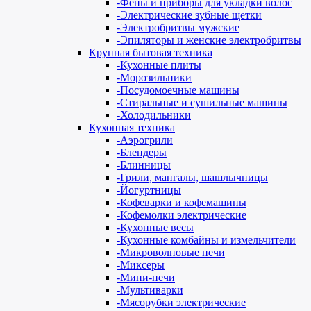
-
Фены и приборы для укладки волос
-
Электрические зубные щетки
-
Электробритвы мужские
-
Эпиляторы и женские электробритвы
Крупная бытовая техника
-
Кухонные плиты
-
Морозильники
-
Посудомоечные машины
-
Стиральные и сушильные машины
-
Холодильники
Кухонная техника
-
Аэрогрили
-
Блендеры
-
Блинницы
-
Грили, мангалы, шашлычницы
-
Йогуртницы
-
Кофеварки и кофемашины
-
Кофемолки электрические
-
Кухонные весы
-
Кухонные комбайны и измельчители
-
Микроволновые печи
-
Миксеры
-
Мини-печи
-
Мультиварки
-
Мясорубки электрические