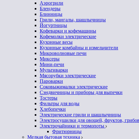
Аэрогрили
Блендеры
Блинницы
Грили, мангалы, шашлычницы
Йогуртницы
Кофеварки и кофемашины
Кофемолки электрические
Кухонные весы
Кухонные комбайны и измельчители
Микроволновые печи
Миксеры
Мини-печи
Мультиварки
Мясорубки электрические
Пароварки
Соковыжималки электрические
Сэндвичницы и приборы для выпечки
Тостеры
Фильтры для воды
Хлебопечки
Электрические грили и шашлычницы
Электросушилки для овощей, фруктов, грибо
Электрочайники и термопоты
Фритюрницы
Мелкая бытовая техника