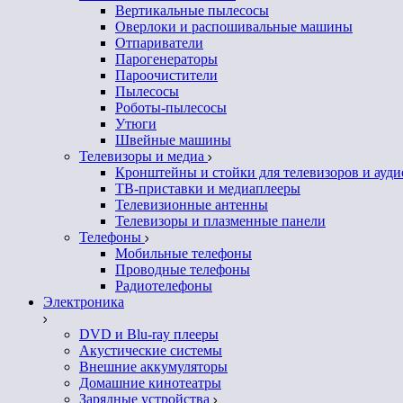
Вертикальные пылесосы
Оверлоки и распошивальные машины
Отпариватели
Парогенераторы
Пароочистители
Пылесосы
Роботы-пылесосы
Утюги
Швейные машины
Телевизоры и медиа
Кронштейны и стойки для телевизоров и ауд
ТВ-приставки и медиаплееры
Телевизионные антенны
Телевизоры и плазменные панели
Телефоны
Мобильные телефоны
Проводные телефоны
Радиотелефоны
Электроника
DVD и Blu-ray плееры
Акустические системы
Внешние аккумуляторы
Домашние кинотеатры
Зарядные устройства