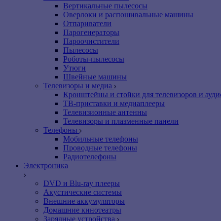
Вертикальные пылесосы
Оверлоки и распошивальные машины
Отпариватели
Парогенераторы
Пароочистители
Пылесосы
Роботы-пылесосы
Утюги
Швейные машины
Телевизоры и медиа
Кронштейны и стойки для телевизоров и ауд
ТВ-приставки и медиаплееры
Телевизионные антенны
Телевизоры и плазменные панели
Телефоны
Мобильные телефоны
Проводные телефоны
Радиотелефоны
Электроника
DVD и Blu-ray плееры
Акустические системы
Внешние аккумуляторы
Домашние кинотеатры
Зарядные устройства