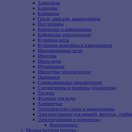
Аэрогрили
Блендеры
Блинницы
Грили, мангалы, шашлычницы
Йогуртницы
Кофеварки и кофемашины
Кофемолки электрические
Кухонные весы
Кухонные комбайны и измельчители
Микроволновые печи
Миксеры
Мини-печи
Мультиварки
Мясорубки электрические
Пароварки
Соковыжималки электрические
Сэндвичницы и приборы для выпечки
Тостеры
Фильтры для воды
Хлебопечки
Электрические грили и шашлычницы
Электросушилки для овощей, фруктов, грибо
Электрочайники и термопоты
Фритюрницы
Мелкая бытовая техника