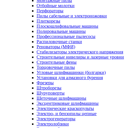
Монтажные пилы
Отбойные молотки
Перфораторы
Пилы сабельные и электроножовки
Плиткорезы
Плоскошлифовальные машины
Полировальные машины
Профессиональные пылесосы
Распиловочные станки
Реноваторы (МФИ)
Стабилизаторы электрического напряжения
Строительные нивелиры и лазерные уровни
Строительные фены
Торцовочные пилы
Угловые шлифмашинки (болгарки)
Установки для алмазного бурения
Фрезеры
Штроборезы
Шуруповерты
Щеточные шлифмашины
Эксцентриковые шлифмашины
Электрические краскопульты
Электро- и бензопилы цепные
Электрогенераторы
Электролобзики