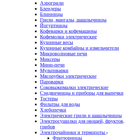
Аэрогрили
Блендеры
Блинницы
Грили, мангалы, шашлычницы
Йогуртницы
Кофеварки и кофемашины
Кофемолки электрические
Кухонные весы
Кухонные комбайны и измельчители
Микроволновые печи
Миксеры
Мини-печи
Мультиварки
Мясорубки электрические
Пароварки
Соковыжималки электрические
Сэндвичницы и приборы для выпечки
Тостеры
Фильтры для воды
Хлебопечки
Электрические грили и шашлычницы
Электросушилки для овощей, фруктов,
грибов
Электрочайники и термопоты
Фритюрницы