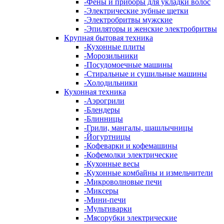
-
Фены и приборы для укладки волос
-
Электрические зубные щетки
-
Электробритвы мужские
-
Эпиляторы и женские электробритвы
Крупная бытовая техника
-
Кухонные плиты
-
Морозильники
-
Посудомоечные машины
-
Стиральные и сушильные машины
-
Холодильники
Кухонная техника
-
Аэрогрили
-
Блендеры
-
Блинницы
-
Грили, мангалы, шашлычницы
-
Йогуртницы
-
Кофеварки и кофемашины
-
Кофемолки электрические
-
Кухонные весы
-
Кухонные комбайны и измельчители
-
Микроволновые печи
-
Миксеры
-
Мини-печи
-
Мультиварки
-
Мясорубки электрические