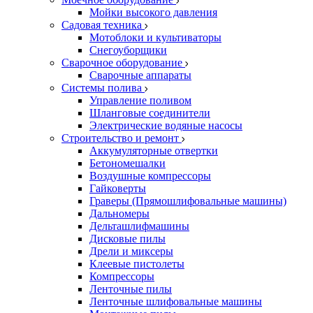
Мойки высокого давления
Садовая техника
Мотоблоки и культиваторы
Снегоуборщики
Сварочное оборудование
Сварочные аппараты
Системы полива
Управление поливом
Шланговые соединители
Электрические водяные насосы
Строительство и ремонт
Аккумуляторные отвертки
Бетономешалки
Воздушные компрессоры
Гайковерты
Граверы (Прямошлифовальные машины)
Дальномеры
Дельташлифмашины
Дисковые пилы
Дрели и миксеры
Клеевые пистолеты
Компрессоры
Ленточные пилы
Ленточные шлифовальные машины