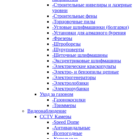
-
Строительные нивелиры и лазерные
уровни
-
Строительные фены
-
Торцовочные пилы
-
Угловые шлифмашинки (болгарки)
-
Установки для алмазного бурения
-
Фрезеры
-
Штроборезы
-
Шуруповерты
-
Щеточные шлифмашины
-
Эксцентриковые шлифмашины
-
Электрические краскопульты
-
Электро- и бензопилы цепные
-
Электрогенераторы
-
Электролобзики
-
Электрорубанки
Уход за газоном
-
Газонокосилки
-
Триммеры
Видеонаблюдение
CCTV Камеры
-
Speed Dome
-
Антивандальные
-
Всепогодные
-
Купольные