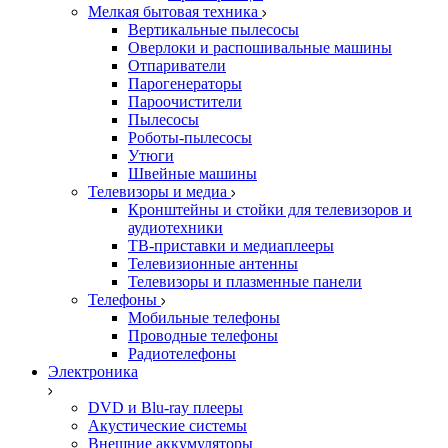
Мелкая бытовая техника
Вертикальные пылесосы
Оверлоки и распошивальные машины
Отпариватели
Парогенераторы
Пароочистители
Пылесосы
Роботы-пылесосы
Утюги
Швейные машины
Телевизоры и медиа
Кронштейны и стойки для телевизоров и
аудиотехники
ТВ-приставки и медиаплееры
Телевизионные антенны
Телевизоры и плазменные панели
Телефоны
Мобильные телефоны
Проводные телефоны
Радиотелефоны
Электроника
DVD и Blu-ray плееры
Акустические системы
Внешние аккумуляторы