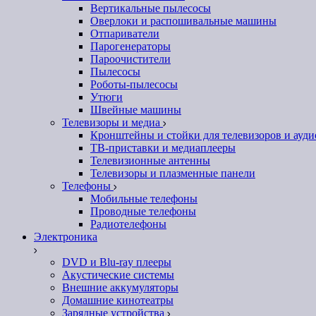
Вертикальные пылесосы
Оверлоки и распошивальные машины
Отпариватели
Парогенераторы
Пароочистители
Пылесосы
Роботы-пылесосы
Утюги
Швейные машины
Телевизоры и медиа
Кронштейны и стойки для телевизоров и ауд
ТВ-приставки и медиаплееры
Телевизионные антенны
Телевизоры и плазменные панели
Телефоны
Мобильные телефоны
Проводные телефоны
Радиотелефоны
Электроника
DVD и Blu-ray плееры
Акустические системы
Внешние аккумуляторы
Домашние кинотеатры
Зарядные устройства