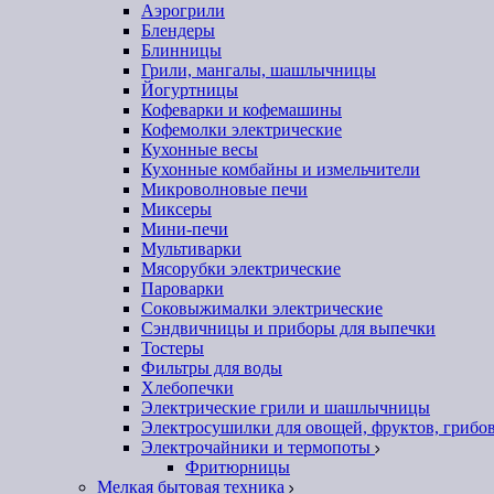
Аэрогрили
Блендеры
Блинницы
Грили, мангалы, шашлычницы
Йогуртницы
Кофеварки и кофемашины
Кофемолки электрические
Кухонные весы
Кухонные комбайны и измельчители
Микроволновые печи
Миксеры
Мини-печи
Мультиварки
Мясорубки электрические
Пароварки
Соковыжималки электрические
Сэндвичницы и приборы для выпечки
Тостеры
Фильтры для воды
Хлебопечки
Электрические грили и шашлычницы
Электросушилки для овощей, фруктов, грибо
Электрочайники и термопоты
Фритюрницы
Мелкая бытовая техника