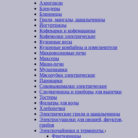
Аэрогрили
Блендеры
Блинницы
Грили, мангалы, шашлычницы
Йогуртницы
Кофеварки и кофемашины
Кофемолки электрические
Кухонные весы
Кухонные комбайны и измельчители
Микроволновые печи
Миксеры
Мини-печи
Мультиварки
Мясорубки электрические
Пароварки
Соковыжималки электрические
Сэндвичницы и приборы для выпечки
Тостеры
Фильтры для воды
Хлебопечки
Электрические грили и шашлычницы
Электросушилки для овощей, фруктов,
грибов
Электрочайники и термопоты
Фритюрницы