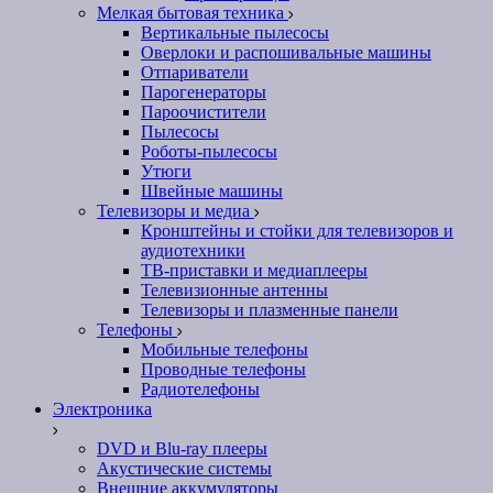
Мелкая бытовая техника
Вертикальные пылесосы
Оверлоки и распошивальные машины
Отпариватели
Парогенераторы
Пароочистители
Пылесосы
Роботы-пылесосы
Утюги
Швейные машины
Телевизоры и медиа
Кронштейны и стойки для телевизоров и
аудиотехники
ТВ-приставки и медиаплееры
Телевизионные антенны
Телевизоры и плазменные панели
Телефоны
Мобильные телефоны
Проводные телефоны
Радиотелефоны
Электроника
DVD и Blu-ray плееры
Акустические системы
Внешние аккумуляторы