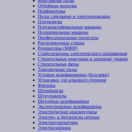
Монтажные пилы
Отбойные молотки
Перфораторы
Пилы сабельные и электроножовки
Плиткорезы
Плоскошлифовальные машины
Полировальные машины
Профессиональные пылесосы
Распиловочные станки
Реноваторы (МФИ)
Стабилизаторы электрического напряжения
Строительные нивелиры и лазерные уровни
Строительные фены
Торцовочные пилы
Угловые шлифмашинки (болгарки)
Установки для алмазного бурения
Фрезеры
Штроборезы
Шуруповерты
Щеточные шлифмашины
Эксцентриковые шлифмашины
Электрические краскопульты
Электро- и бензопилы цепные
Электрогенераторы
Электролобзики