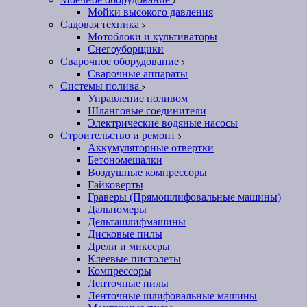
Мойки высокого давления
Садовая техника
Мотоблоки и культиваторы
Снегоуборщики
Сварочное оборудование
Сварочные аппараты
Системы полива
Управление поливом
Шланговые соединители
Электрические водяные насосы
Строительство и ремонт
Аккумуляторные отвертки
Бетономешалки
Воздушные компрессоры
Гайковерты
Граверы (Прямошлифовальные машины)
Дальномеры
Дельташлифмашины
Дисковые пилы
Дрели и миксеры
Клеевые пистолеты
Компрессоры
Ленточные пилы
Ленточные шлифовальные машины