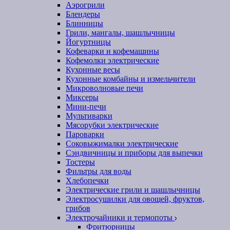
Аэрогрили
Блендеры
Блинницы
Грили, мангалы, шашлычницы
Йогуртницы
Кофеварки и кофемашины
Кофемолки электрические
Кухонные весы
Кухонные комбайны и измельчители
Микроволновые печи
Миксеры
Мини-печи
Мультиварки
Мясорубки электрические
Пароварки
Соковыжималки электрические
Сэндвичницы и приборы для выпечки
Тостеры
Фильтры для воды
Хлебопечки
Электрические грили и шашлычницы
Электросушилки для овощей, фруктов,
грибов
Электрочайники и термопоты
Фритюрницы