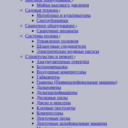
Мойки высокого давления
Садовая техника
Мотоблоки и культиваторы
Снегоуборщики
Сварочное оборудование
Сварочные аппараты
Системы полива
Управление поливом
Шланговые соединители
Электрические водяные насосы
Строительство и ремонт
Аккумуляторные отвертки
Бетономешалки
Воздушные компрессоры
Гайковерты
Граверы (Прямошлифовальные машины)
Дальномеры
Дельташлифмашины
Дисковые пилы
Дрели и миксеры
Клеевые пистолеты
Компрессоры
Ленточные пилы
Ленточные шлифовальные машины