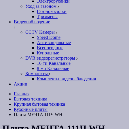
Электрорубанки
Уход за газоном
Газонокосилки
Триммеры
Видеонаблюдение
CCTV Камеры
Speed Dome
Антивандальные
Всепогодные
Купольные
DVR видеорегистраторы
16-ти Канальные
8-ми Канальные
Комплекты
Комплекты видеонаблюдения
Акции
Главная
Бытовая техника
Крупная бытовая техника
Кухонные плиты
Плита МЕЧТА 111Ч WH
Плита МЕЧТА 111Ч WH