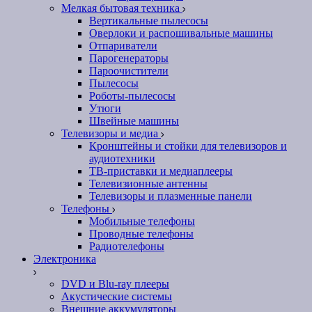
Мелкая бытовая техника
Вертикальные пылесосы
Оверлоки и распошивальные машины
Отпариватели
Парогенераторы
Пароочистители
Пылесосы
Роботы-пылесосы
Утюги
Швейные машины
Телевизоры и медиа
Кронштейны и стойки для телевизоров и
аудиотехники
ТВ-приставки и медиаплееры
Телевизионные антенны
Телевизоры и плазменные панели
Телефоны
Мобильные телефоны
Проводные телефоны
Радиотелефоны
Электроника
DVD и Blu-ray плееры
Акустические системы
Внешние аккумуляторы