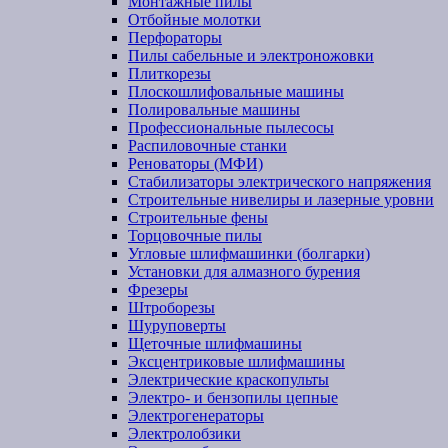
Монтажные пилы
Отбойные молотки
Перфораторы
Пилы сабельные и электроножовки
Плиткорезы
Плоскошлифовальные машины
Полировальные машины
Профессиональные пылесосы
Распиловочные станки
Реноваторы (МФИ)
Стабилизаторы электрического напряжения
Строительные нивелиры и лазерные уровни
Строительные фены
Торцовочные пилы
Угловые шлифмашинки (болгарки)
Установки для алмазного бурения
Фрезеры
Штроборезы
Шуруповерты
Щеточные шлифмашины
Эксцентриковые шлифмашины
Электрические краскопульты
Электро- и бензопилы цепные
Электрогенераторы
Электролобзики