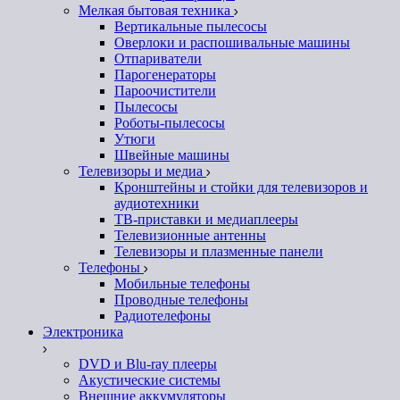
Мелкая бытовая техника
Вертикальные пылесосы
Оверлоки и распошивальные машины
Отпариватели
Парогенераторы
Пароочистители
Пылесосы
Роботы-пылесосы
Утюги
Швейные машины
Телевизоры и медиа
Кронштейны и стойки для телевизоров и
аудиотехники
ТВ-приставки и медиаплееры
Телевизионные антенны
Телевизоры и плазменные панели
Телефоны
Мобильные телефоны
Проводные телефоны
Радиотелефоны
Электроника
DVD и Blu-ray плееры
Акустические системы
Внешние аккумуляторы