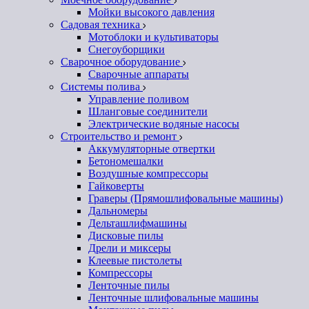
Мойки высокого давления
Садовая техника
Мотоблоки и культиваторы
Снегоуборщики
Сварочное оборудование
Сварочные аппараты
Системы полива
Управление поливом
Шланговые соединители
Электрические водяные насосы
Строительство и ремонт
Аккумуляторные отвертки
Бетономешалки
Воздушные компрессоры
Гайковерты
Граверы (Прямошлифовальные машины)
Дальномеры
Дельташлифмашины
Дисковые пилы
Дрели и миксеры
Клеевые пистолеты
Компрессоры
Ленточные пилы
Ленточные шлифовальные машины