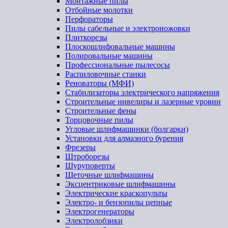
Монтажные пилы
Отбойные молотки
Перфораторы
Пилы сабельные и электроножовки
Плиткорезы
Плоскошлифовальные машины
Полировальные машины
Профессиональные пылесосы
Распиловочные станки
Реноваторы (МФИ)
Стабилизаторы электрического напряжения
Строительные нивелиры и лазерные уровни
Строительные фены
Торцовочные пилы
Угловые шлифмашинки (болгарки)
Установки для алмазного бурения
Фрезеры
Штроборезы
Шуруповерты
Щеточные шлифмашины
Эксцентриковые шлифмашины
Электрические краскопульты
Электро- и бензопилы цепные
Электрогенераторы
Электролобзики