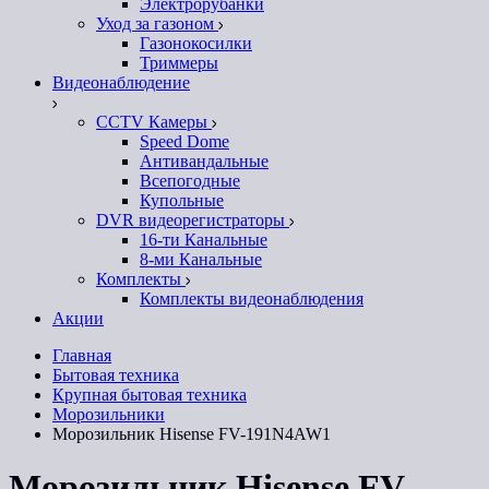
Электрорубанки
Уход за газоном
Газонокосилки
Триммеры
Видеонаблюдение
CCTV Камеры
Speed Dome
Антивандальные
Всепогодные
Купольные
DVR видеорегистраторы
16-ти Канальные
8-ми Канальные
Комплекты
Комплекты видеонаблюдения
Акции
Главная
Бытовая техника
Крупная бытовая техника
Морозильники
Морозильник Hisense FV-191N4AW1
Морозильник Hisense FV-