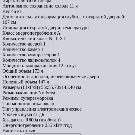
Характеристики товара
Автономное сохранение холода
11 ч
Вес
46 кг
Дополнительная информация
глубина с открытой дверцей:
107 см
Индикация
открытой двери, температуры
Класс энергопотребления
A+
Климатический класс
N, T, ST
Количество дверей
1
Количество камер
1
Количество компрессоров
1
Количество ящиков/полок
4
Мощность замораживания
12 кг/сут
Общий объем
173 л
Особенности
дисплей, перевешиваемые двери
Полезный объем
147 л
Размеры (ШхГхВ)
55х55.70х143.40 см
Размораживание
No Frost
Режимы
суперзаморозка
Тип морозильника
шкаф
Тип управления
электромеханическое
Уровень шума
41 дБ
Хладагент
R600a (изобутан)
Энергопотребление
235 кВтч/год
Написать отзыв