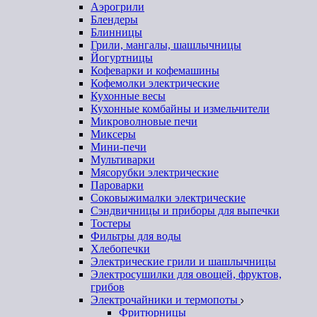
Аэрогрили
Блендеры
Блинницы
Грили, мангалы, шашлычницы
Йогуртницы
Кофеварки и кофемашины
Кофемолки электрические
Кухонные весы
Кухонные комбайны и измельчители
Микроволновые печи
Миксеры
Мини-печи
Мультиварки
Мясорубки электрические
Пароварки
Соковыжималки электрические
Сэндвичницы и приборы для выпечки
Тостеры
Фильтры для воды
Хлебопечки
Электрические грили и шашлычницы
Электросушилки для овощей, фруктов,
грибов
Электрочайники и термопоты
Фритюрницы