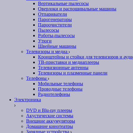
Вертикальные пылесосы
Оверлоки и распошивальные машины
Отпариватели
Парогенераторы
Пароочистители
Пылесосы
Роботы-пылесосы
Утюги
Швейные машины
Телевизоры и медиа
Кронштейны и стойки для телевизоров и ауд
ТВ-приставки и медиаплееры
Телевизионные антенны
Телевизоры и плазменные панели
Телефоны
Мобильные телефоны
Проводные телефоны
Радиотелефоны
Электроника
DVD и Blu-ray плееры
Акустические системы
Внешние аккумуляторы
Домашние кинотеатры
Зарядные устройства