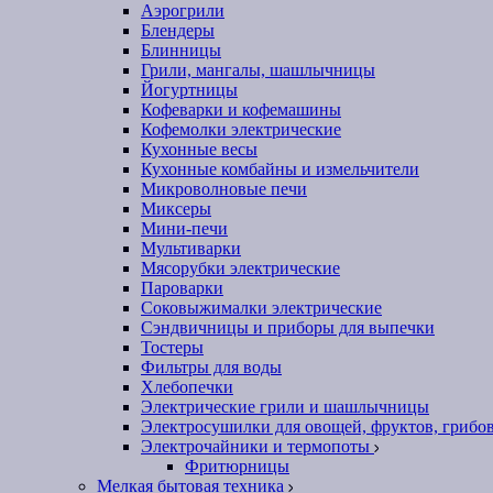
Аэрогрили
Блендеры
Блинницы
Грили, мангалы, шашлычницы
Йогуртницы
Кофеварки и кофемашины
Кофемолки электрические
Кухонные весы
Кухонные комбайны и измельчители
Микроволновые печи
Миксеры
Мини-печи
Мультиварки
Мясорубки электрические
Пароварки
Соковыжималки электрические
Сэндвичницы и приборы для выпечки
Тостеры
Фильтры для воды
Хлебопечки
Электрические грили и шашлычницы
Электросушилки для овощей, фруктов, грибо
Электрочайники и термопоты
Фритюрницы
Мелкая бытовая техника