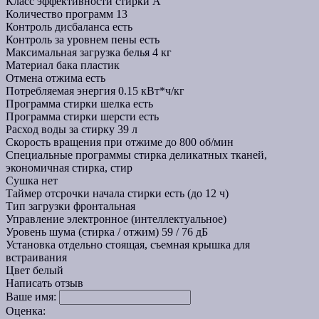
Класс эффективности стирки
A
Количество программ
13
Контроль дисбаланса
есть
Контроль за уровнем пены
есть
Максимальная загрузка белья
4 кг
Материал бака
пластик
Отмена отжима
есть
Потребляемая энергия
0.15 кВт*ч/кг
Программа стирки шелка
есть
Программа стирки шерсти
есть
Расход воды за стирку
39 л
Скорость вращения при отжиме
до 800 об/мин
Специальные программы
стирка деликатных тканей,
экономичная стирка, стир
Сушка
нет
Таймер отсрочки начала стирки
есть (до 12 ч)
Тип загрузки
фронтальная
Управление
электронное (интеллектуальное)
Уровень шума (стирка / отжим)
59 / 76 дБ
Установка
отдельно стоящая, съемная крышка для
встраивания
Цвет
белый
Написать отзыв
Ваше имя:
Оценка: