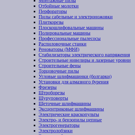
Монтажные пилы
Отбойные молотки
Перфораторы
Пилы сабельные и электроножовки
Плиткорезы
Плоскошлифовальные машины
Полировальные машины
Профессиональные пылесосы
Распиловочные станки
Реноваторы (МФИ)
Стабилизаторы электрического напряжения
Строительные нивелиры и лазерные уровни
Строительные фены
Торцовочные пилы
Угловые шлифмашинки (болгарки)
Установки для алмазного бурения
Фрезеры
Штроборезы
Шуруповерты
Щеточные шлифмашины
Эксцентриковые шлифмашины
Электрические краскопульты
Электро- и бензопилы цепные
Электрогенераторы
Электролобзики