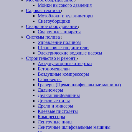
Мойки высокого давления
Садовая техника
Мотоблоки и культиваторы
Снегоуборщики
Сварочное оборудование
Сварочные аппараты
Системы полива
Управление поливом
Шланговые соединители
Электрические водяные насосы
Строительство и ремонт
Аккумуляторные отвертки
Бетономешалки
Воздушные компрессоры
Гайковерты
Граверы (Прямошлифовальные машины)
Дальномеры
Дельташлифмашины
Дисковые пилы
Дрели и миксеры
Клеевые пистолеты
Компрессоры
Ленточные пилы
Ленточные шлифовальные машины