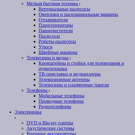
Мелкая бытовая техника
Вертикальные пылесосы
Оверлоки и распошивальные машины
Отпариватели
Парогенераторы
Пароочистители
Пылесосы
Роботы-пылесосы
Утюги
Швейные машины
Телевизоры и медиа
Кронштейны и стойки для телевизоров и
аудиотехники
ТВ-приставки и медиаплееры
Телевизионные антенны
Телевизоры и плазменные панели
Телефоны
Мобильные телефоны
Проводные телефоны
Радиотелефоны
Электроника
DVD и Blu-ray плееры
Акустические системы
Внешние аккумуляторы