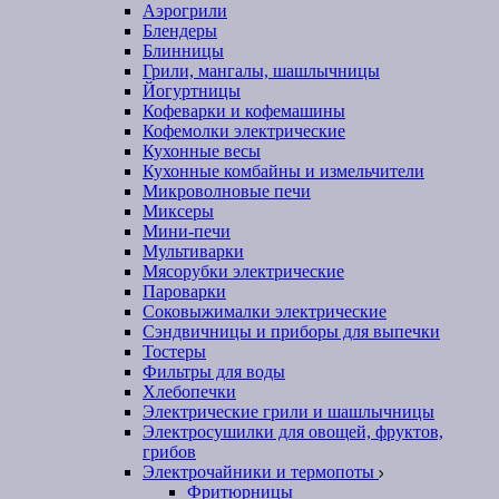
Аэрогрили
Блендеры
Блинницы
Грили, мангалы, шашлычницы
Йогуртницы
Кофеварки и кофемашины
Кофемолки электрические
Кухонные весы
Кухонные комбайны и измельчители
Микроволновые печи
Миксеры
Мини-печи
Мультиварки
Мясорубки электрические
Пароварки
Соковыжималки электрические
Сэндвичницы и приборы для выпечки
Тостеры
Фильтры для воды
Хлебопечки
Электрические грили и шашлычницы
Электросушилки для овощей, фруктов,
грибов
Электрочайники и термопоты
Фритюрницы