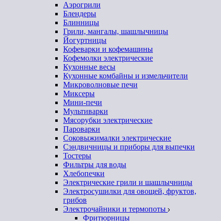
Аэрогрили
Блендеры
Блинницы
Грили, мангалы, шашлычницы
Йогуртницы
Кофеварки и кофемашины
Кофемолки электрические
Кухонные весы
Кухонные комбайны и измельчители
Микроволновые печи
Миксеры
Мини-печи
Мультиварки
Мясорубки электрические
Пароварки
Соковыжималки электрические
Сэндвичницы и приборы для выпечки
Тостеры
Фильтры для воды
Хлебопечки
Электрические грили и шашлычницы
Электросушилки для овощей, фруктов,
грибов
Электрочайники и термопоты
Фритюрницы