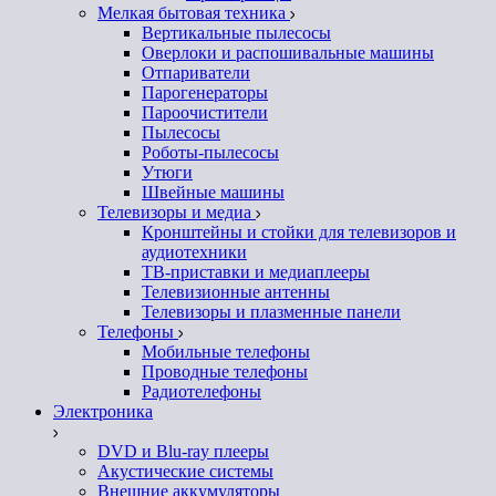
Мелкая бытовая техника
Вертикальные пылесосы
Оверлоки и распошивальные машины
Отпариватели
Парогенераторы
Пароочистители
Пылесосы
Роботы-пылесосы
Утюги
Швейные машины
Телевизоры и медиа
Кронштейны и стойки для телевизоров и
аудиотехники
ТВ-приставки и медиаплееры
Телевизионные антенны
Телевизоры и плазменные панели
Телефоны
Мобильные телефоны
Проводные телефоны
Радиотелефоны
Электроника
DVD и Blu-ray плееры
Акустические системы
Внешние аккумуляторы