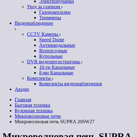
Электрорубанки
Уход за газоном
Газонокосилки
Триммеры
Видеонаблюдение
CCTV Камеры
Speed Dome
Антивандальные
Всепогодные
Купольные
DVR видеорегистраторы
16-ти Канальные
8-ми Канальные
Комплекты
Комплекты видеонаблюдения
Акции
Главная
Бытовая техника
Кухонная техника
Микроволновые печи
Микроволновая печь SUPRA 20SW27
Микроволновая печь SUPRA