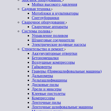
Мойки высокого давления
Садовая техника
Мотоблоки и культиваторы
Снегоуборщики
Сварочное оборудование
Сварочные аппараты
Системы полива
Управление поливом
Шланговые соединители
Электрические водяные насосы
Строительство и ремонт
Аккумуляторные отвертки
Бетономешалки
Воздушные компрессоры
Гайковерты
Граверы (Прямошлифовальные машины)
Дальномеры
Дельташлифмашины
Дисковые пилы
Дрели и миксеры
Клеевые пистолеты
Компрессоры
Ленточные пилы
Ленточные шлифовальные машины