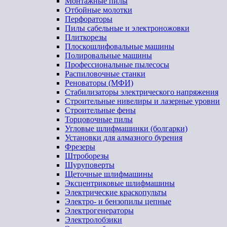
Монтажные пилы
Отбойные молотки
Перфораторы
Пилы сабельные и электроножовки
Плиткорезы
Плоскошлифовальные машины
Полировальные машины
Профессиональные пылесосы
Распиловочные станки
Реноваторы (МФИ)
Стабилизаторы электрического напряжения
Строительные нивелиры и лазерные уровни
Строительные фены
Торцовочные пилы
Угловые шлифмашинки (болгарки)
Установки для алмазного бурения
Фрезеры
Штроборезы
Шуруповерты
Щеточные шлифмашины
Эксцентриковые шлифмашины
Электрические краскопульты
Электро- и бензопилы цепные
Электрогенераторы
Электролобзики