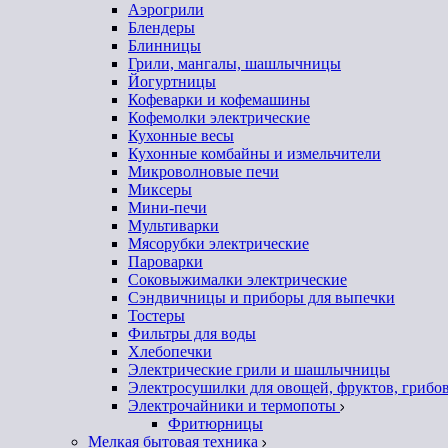
Аэрогрили
Блендеры
Блинницы
Грили, мангалы, шашлычницы
Йогуртницы
Кофеварки и кофемашины
Кофемолки электрические
Кухонные весы
Кухонные комбайны и измельчители
Микроволновые печи
Миксеры
Мини-печи
Мультиварки
Мясорубки электрические
Пароварки
Соковыжималки электрические
Сэндвичницы и приборы для выпечки
Тостеры
Фильтры для воды
Хлебопечки
Электрические грили и шашлычницы
Электросушилки для овощей, фруктов, грибо
Электрочайники и термопоты
Фритюрницы
Мелкая бытовая техника