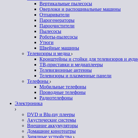
Вертикальные пылесосы
Оверлоки и распошивальные машины
Отпариватели
Парогенераторы
Пароочистители
Пылесосы
Роботы-пылесосы
Утюги
Швейные машины
Телевизоры и медиа
Кронштейны и стойки для телевизоров и ауд
ТВ-приставки и медиаплееры
Телевизионные антенны
Телевизоры и плазменные панели
Телефоны
Мобильные телефоны
Проводные телефоны
Радиотелефоны
Электроника
DVD и Blu-ray плееры
Акустические системы
Внешние аккумуляторы
Домашние кинотеатры
Зарядные устройства