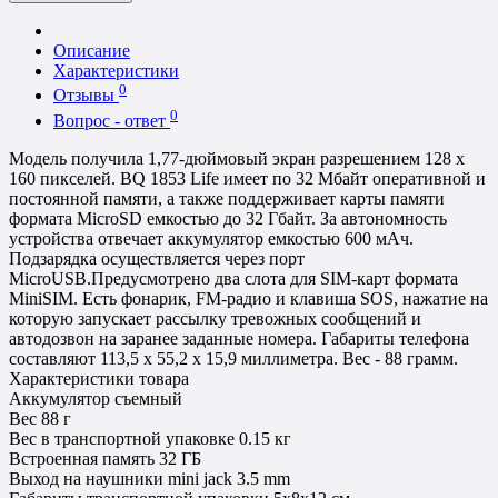
Описание
Характеристики
0
Отзывы
0
Вопрос - ответ
Модель получила 1,77-дюймовый экран разрешением 128 х
160 пикселей. BQ 1853 Life имеет по 32 Мбайт оперативной и
постоянной памяти, а также поддерживает карты памяти
формата MicroSD емкостью до 32 Гбайт. За автономность
устройства отвечает аккумулятор емкостью 600 мАч.
Подзарядка осуществляется через порт
MicroUSB.Предусмотрено два слота для SIM-карт формата
MiniSIM. Есть фонарик, FM-радио и клавиша SOS, нажатие на
которую запускает рассылку тревожных сообщений и
автодозвон на заранее заданные номера. Габариты телефона
составляют 113,5 х 55,2 х 15,9 миллиметра. Вес - 88 грамм.
Характеристики товара
Аккумулятор
съемный
Вес
88 г
Вес в транспортной упаковке
0.15 кг
Встроенная память
32 ГБ
Выход на наушники
mini jack 3.5 mm