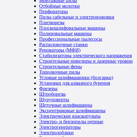
Монтажные пилы
Отбойные молотки
Перфораторы
Пилы сабельные и электроножовки
Плиткорезы
Плоскошлифовальные машины
Полировальные машины
Профессиональные пылесосы
Распиловочные станки
Реноваторы (МФИ)
Стабилизаторы электрического напряжения
Строительные нивелиры и лазерные уровни
Строительные фены
Торцовочные пилы
Угловые шлифмашинки (болгарки)
Установки для алмазного бурения
Фрезеры
Штроборезы
Шуруповерты
Щеточные шлифмашины
Эксцентриковые шлифмашины
Электрические краскопульты
Электро- и бензопилы цепные
Электрогенераторы
Электролобзики