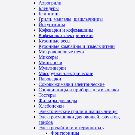
Аэрогрили
Блендеры
Блинницы
Грили, мангалы, шашлычницы
Йогуртницы
Кофеварки и кофемашины
Кофемолки электрические
Кухонные весы
Кухонные комбайны и измельчители
Микроволновые печи
Миксеры
Мини-печи
Мультиварки
Мясорубки электрические
Пароварки
Соковыжималки электрические
Сэндвичницы и приборы для выпечки
Тостеры
Фильтры для воды
Хлебопечки
Электрические грили и шашлычницы
Электросушилки для овощей, фруктов,
грибов
Электрочайники и термопоты
Фритюрницы