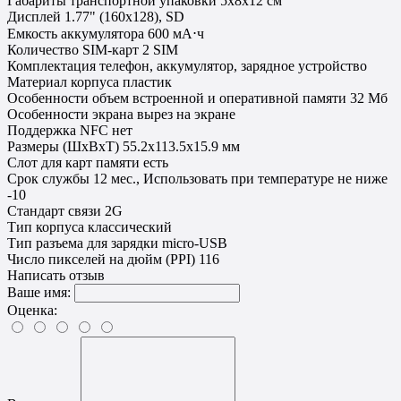
Габариты транспортной упаковки
5х8х12 см
Дисплей
1.77" (160x128), SD
Емкость аккумулятора
600 мА⋅ч
Количество SIM-карт
2 SIM
Комплектация
телефон, аккумулятор, зарядное устройство
Материал корпуса
пластик
Особенности
объем встроенной и оперативной памяти 32 Мб
Особенности экрана
вырез на экране
Поддержка NFC
нет
Размеры (ШxВxТ)
55.2x113.5x15.9 мм
Слот для карт памяти
есть
Срок службы
12 мес., Использовать при температуре не ниже
-10
Стандарт связи
2G
Тип корпуса
классический
Тип разъема для зарядки
micro-USB
Число пикселей на дюйм (PPI)
116
Написать отзыв
Ваше имя:
Оценка: