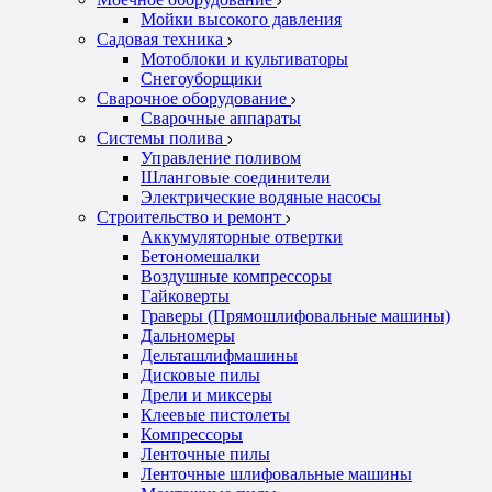
Мойки высокого давления
Садовая техника
Мотоблоки и культиваторы
Снегоуборщики
Сварочное оборудование
Сварочные аппараты
Системы полива
Управление поливом
Шланговые соединители
Электрические водяные насосы
Строительство и ремонт
Аккумуляторные отвертки
Бетономешалки
Воздушные компрессоры
Гайковерты
Граверы (Прямошлифовальные машины)
Дальномеры
Дельташлифмашины
Дисковые пилы
Дрели и миксеры
Клеевые пистолеты
Компрессоры
Ленточные пилы
Ленточные шлифовальные машины