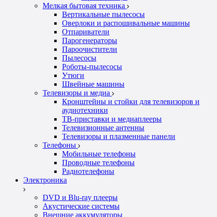
Мелкая бытовая техника
Вертикальные пылесосы
Оверлоки и распошивальные машины
Отпариватели
Парогенераторы
Пароочистители
Пылесосы
Роботы-пылесосы
Утюги
Швейные машины
Телевизоры и медиа
Кронштейны и стойки для телевизоров и
аудиотехники
ТВ-приставки и медиаплееры
Телевизионные антенны
Телевизоры и плазменные панели
Телефоны
Мобильные телефоны
Проводные телефоны
Радиотелефоны
Электроника
DVD и Blu-ray плееры
Акустические системы
Внешние аккумуляторы