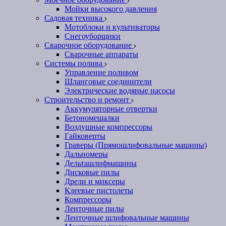
Мойки высокого давления
Садовая техника
Мотоблоки и культиваторы
Снегоуборщики
Сварочное оборудование
Сварочные аппараты
Системы полива
Управление поливом
Шланговые соединители
Электрические водяные насосы
Строительство и ремонт
Аккумуляторные отвертки
Бетономешалки
Воздушные компрессоры
Гайковерты
Граверы (Прямошлифовальные машины)
Дальномеры
Дельташлифмашины
Дисковые пилы
Дрели и миксеры
Клеевые пистолеты
Компрессоры
Ленточные пилы
Ленточные шлифовальные машины