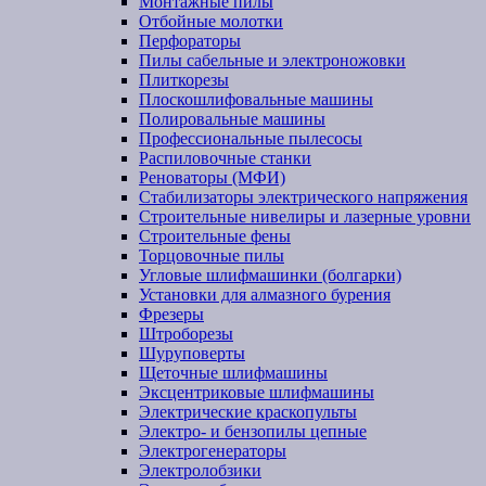
Монтажные пилы
Отбойные молотки
Перфораторы
Пилы сабельные и электроножовки
Плиткорезы
Плоскошлифовальные машины
Полировальные машины
Профессиональные пылесосы
Распиловочные станки
Реноваторы (МФИ)
Стабилизаторы электрического напряжения
Строительные нивелиры и лазерные уровни
Строительные фены
Торцовочные пилы
Угловые шлифмашинки (болгарки)
Установки для алмазного бурения
Фрезеры
Штроборезы
Шуруповерты
Щеточные шлифмашины
Эксцентриковые шлифмашины
Электрические краскопульты
Электро- и бензопилы цепные
Электрогенераторы
Электролобзики