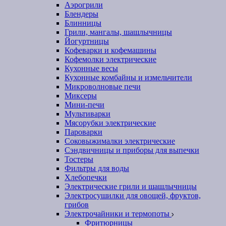
Аэрогрили
Блендеры
Блинницы
Грили, мангалы, шашлычницы
Йогуртницы
Кофеварки и кофемашины
Кофемолки электрические
Кухонные весы
Кухонные комбайны и измельчители
Микроволновые печи
Миксеры
Мини-печи
Мультиварки
Мясорубки электрические
Пароварки
Соковыжималки электрические
Сэндвичницы и приборы для выпечки
Тостеры
Фильтры для воды
Хлебопечки
Электрические грили и шашлычницы
Электросушилки для овощей, фруктов,
грибов
Электрочайники и термопоты
Фритюрницы