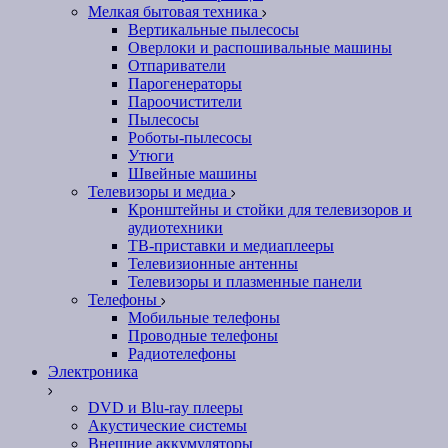
Мелкая бытовая техника
Вертикальные пылесосы
Оверлоки и распошивальные машины
Отпариватели
Парогенераторы
Пароочистители
Пылесосы
Роботы-пылесосы
Утюги
Швейные машины
Телевизоры и медиа
Кронштейны и стойки для телевизоров и
аудиотехники
ТВ-приставки и медиаплееры
Телевизионные антенны
Телевизоры и плазменные панели
Телефоны
Мобильные телефоны
Проводные телефоны
Радиотелефоны
Электроника
DVD и Blu-ray плееры
Акустические системы
Внешние аккумуляторы