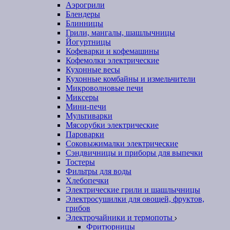
Аэрогрили
Блендеры
Блинницы
Грили, мангалы, шашлычницы
Йогуртницы
Кофеварки и кофемашины
Кофемолки электрические
Кухонные весы
Кухонные комбайны и измельчители
Микроволновые печи
Миксеры
Мини-печи
Мультиварки
Мясорубки электрические
Пароварки
Соковыжималки электрические
Сэндвичницы и приборы для выпечки
Тостеры
Фильтры для воды
Хлебопечки
Электрические грили и шашлычницы
Электросушилки для овощей, фруктов,
грибов
Электрочайники и термопоты
Фритюрницы