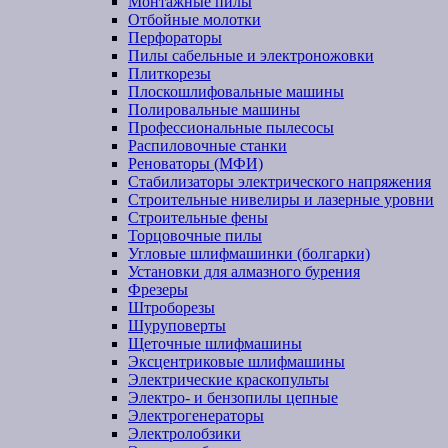
Монтажные пилы
Отбойные молотки
Перфораторы
Пилы сабельные и электроножовки
Плиткорезы
Плоскошлифовальные машины
Полировальные машины
Профессиональные пылесосы
Распиловочные станки
Реноваторы (МФИ)
Стабилизаторы электрического напряжения
Строительные нивелиры и лазерные уровни
Строительные фены
Торцовочные пилы
Угловые шлифмашинки (болгарки)
Установки для алмазного бурения
Фрезеры
Штроборезы
Шуруповерты
Щеточные шлифмашины
Эксцентриковые шлифмашины
Электрические краскопульты
Электро- и бензопилы цепные
Электрогенераторы
Электролобзики