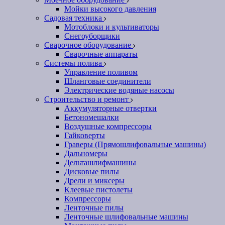
Мойки высокого давления
Садовая техника
Мотоблоки и культиваторы
Снегоуборщики
Сварочное оборудование
Сварочные аппараты
Системы полива
Управление поливом
Шланговые соединители
Электрические водяные насосы
Строительство и ремонт
Аккумуляторные отвертки
Бетономешалки
Воздушные компрессоры
Гайковерты
Граверы (Прямошлифовальные машины)
Дальномеры
Дельташлифмашины
Дисковые пилы
Дрели и миксеры
Клеевые пистолеты
Компрессоры
Ленточные пилы
Ленточные шлифовальные машины