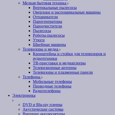
Мелкая бытовая техника
Вертикальные пылесосы
Оверлоки и распошивальные машины
Отпариватели
Парогенераторы
Пароочистители
Пылесосы
Роботы-пылесосы
Утюги
Швейные машины
Телевизоры и медиа
Кронштейны и стойки для телевизоров и
аудиотехники
ТВ-приставки и медиаплееры
Телевизионные антенны
Телевизоры и плазменные панели
Телефоны
Мобильные телефоны
Проводные телефоны
Радиотелефоны
Электроника
DVD и Blu-ray плееры
Акустические системы
Внешние аккумуляторы