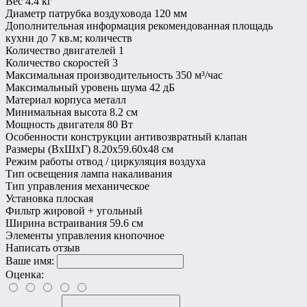
Вес
4.4 кг
Диаметр патрубка воздуховода
120 мм
Дополнительная информация
рекомендованная площадь
кухни до 7 кв.м; количеств
Количество двигателей
1
Количество скоростей
3
Максимальная производительность
350 м³/час
Максимальный уровень шума
42 дБ
Материал корпуса
металл
Минимальная высота
8.2 см
Мощность двигателя
80 Вт
Особенности конструкции
антивозвратный клапан
Размеры (ВхШхГ)
8.20х59.60х48 см
Режим работы
отвод / циркуляция воздуха
Тип освещения
лампа накаливания
Тип управления
механическое
Установка
плоская
Фильтр
жировой + угольный
Ширина встраивания
59.6 см
Элементы управления
кнопочное
Написать отзыв
Ваше имя:
Оценка: