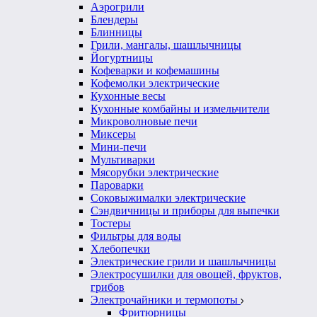
Аэрогрили
Блендеры
Блинницы
Грили, мангалы, шашлычницы
Йогуртницы
Кофеварки и кофемашины
Кофемолки электрические
Кухонные весы
Кухонные комбайны и измельчители
Микроволновые печи
Миксеры
Мини-печи
Мультиварки
Мясорубки электрические
Пароварки
Соковыжималки электрические
Сэндвичницы и приборы для выпечки
Тостеры
Фильтры для воды
Хлебопечки
Электрические грили и шашлычницы
Электросушилки для овощей, фруктов,
грибов
Электрочайники и термопоты
Фритюрницы