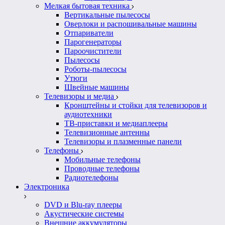
Мелкая бытовая техника
Вертикальные пылесосы
Оверлоки и распошивальные машины
Отпариватели
Парогенераторы
Пароочистители
Пылесосы
Роботы-пылесосы
Утюги
Швейные машины
Телевизоры и медиа
Кронштейны и стойки для телевизоров и
аудиотехники
ТВ-приставки и медиаплееры
Телевизионные антенны
Телевизоры и плазменные панели
Телефоны
Мобильные телефоны
Проводные телефоны
Радиотелефоны
Электроника
DVD и Blu-ray плееры
Акустические системы
Внешние аккумуляторы