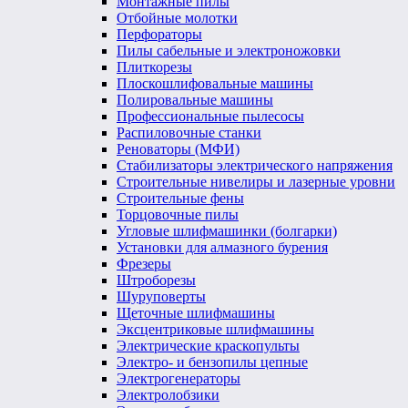
Монтажные пилы
Отбойные молотки
Перфораторы
Пилы сабельные и электроножовки
Плиткорезы
Плоскошлифовальные машины
Полировальные машины
Профессиональные пылесосы
Распиловочные станки
Реноваторы (МФИ)
Стабилизаторы электрического напряжения
Строительные нивелиры и лазерные уровни
Строительные фены
Торцовочные пилы
Угловые шлифмашинки (болгарки)
Установки для алмазного бурения
Фрезеры
Штроборезы
Шуруповерты
Щеточные шлифмашины
Эксцентриковые шлифмашины
Электрические краскопульты
Электро- и бензопилы цепные
Электрогенераторы
Электролобзики