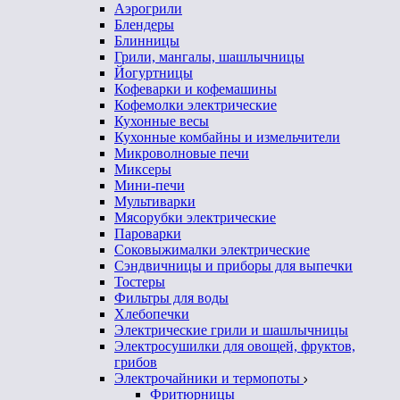
Аэрогрили
Блендеры
Блинницы
Грили, мангалы, шашлычницы
Йогуртницы
Кофеварки и кофемашины
Кофемолки электрические
Кухонные весы
Кухонные комбайны и измельчители
Микроволновые печи
Миксеры
Мини-печи
Мультиварки
Мясорубки электрические
Пароварки
Соковыжималки электрические
Сэндвичницы и приборы для выпечки
Тостеры
Фильтры для воды
Хлебопечки
Электрические грили и шашлычницы
Электросушилки для овощей, фруктов,
грибов
Электрочайники и термопоты
Фритюрницы