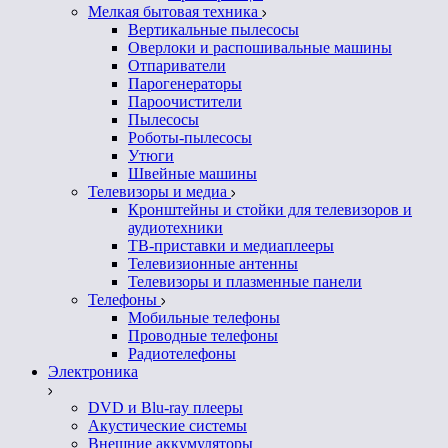
Мелкая бытовая техника
Вертикальные пылесосы
Оверлоки и распошивальные машины
Отпариватели
Парогенераторы
Пароочистители
Пылесосы
Роботы-пылесосы
Утюги
Швейные машины
Телевизоры и медиа
Кронштейны и стойки для телевизоров и
аудиотехники
ТВ-приставки и медиаплееры
Телевизионные антенны
Телевизоры и плазменные панели
Телефоны
Мобильные телефоны
Проводные телефоны
Радиотелефоны
Электроника
DVD и Blu-ray плееры
Акустические системы
Внешние аккумуляторы