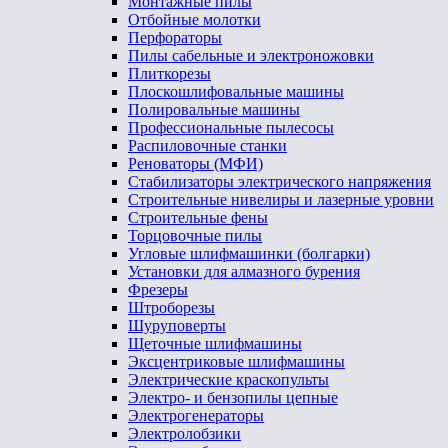
Монтажные пилы
Отбойные молотки
Перфораторы
Пилы сабельные и электроножовки
Плиткорезы
Плоскошлифовальные машины
Полировальные машины
Профессиональные пылесосы
Распиловочные станки
Реноваторы (МФИ)
Стабилизаторы электрического напряжения
Строительные нивелиры и лазерные уровни
Строительные фены
Торцовочные пилы
Угловые шлифмашинки (болгарки)
Установки для алмазного бурения
Фрезеры
Штроборезы
Шуруповерты
Щеточные шлифмашины
Эксцентриковые шлифмашины
Электрические краскопульты
Электро- и бензопилы цепные
Электрогенераторы
Электролобзики