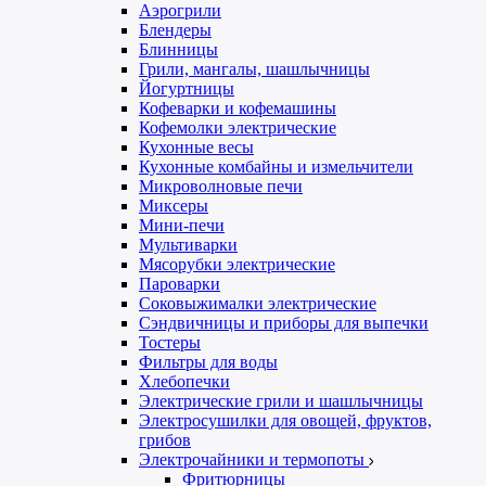
Аэрогрили
Блендеры
Блинницы
Грили, мангалы, шашлычницы
Йогуртницы
Кофеварки и кофемашины
Кофемолки электрические
Кухонные весы
Кухонные комбайны и измельчители
Микроволновые печи
Миксеры
Мини-печи
Мультиварки
Мясорубки электрические
Пароварки
Соковыжималки электрические
Сэндвичницы и приборы для выпечки
Тостеры
Фильтры для воды
Хлебопечки
Электрические грили и шашлычницы
Электросушилки для овощей, фруктов,
грибов
Электрочайники и термопоты
Фритюрницы