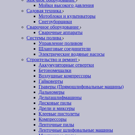
Мойки высокого давления
Садовая техника
Мотоблоки и культиваторы
Снегоуборщики
Сварочное оборудование
Сварочные аппараты
Системы полива
Управление поливом
Шланговые соединители
Электрические водяные насосы
Строительство и ремонт
Аккумуляторные отвертки
Бетономешалки
Воздушные компрессоры
Гайковерты
Граверы (Прямошлифовальные машины)
Дальномеры
Дельташлифмашины
Дисковые пилы
Дрели и миксеры
Клеевые пистолеты
Компрессоры
Ленточные пилы
Ленточные шлифовальные машины