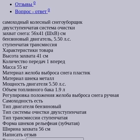
0
Отзывы
0
Вопрос - ответ
самоходный колесный снегоуборщик
двухступенчатая система очистки
захват снега: 56х41 (ШхВ) см
бензиновый двигатель, 5.50 л.с.
ступенчатая трансмиссия
Характеристики товара
Высота захвата
41 см
Количество передач
1 вперед
Масса
55 кг
Материал желоба выброса снега
пластик
Материал шнека
металл
Мощность двигателя
5.50 л.с.
Объем топливного бака
1.9 л
Регулировка положения желоба выброса снега
ручная
Самоходность
есть
Тип двигателя
бензиновый
Тип системы очистки
двухступенчатая
Тип трансмиссии
ступенчатая
Форма шнеков
рельефная (зубчатая)
Ширина захвата
56 см
Написать отзыв