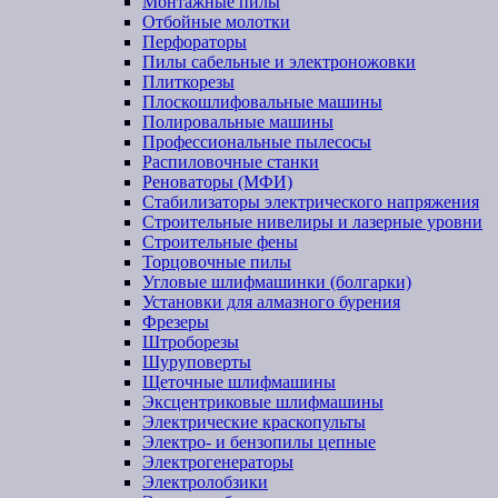
Монтажные пилы
Отбойные молотки
Перфораторы
Пилы сабельные и электроножовки
Плиткорезы
Плоскошлифовальные машины
Полировальные машины
Профессиональные пылесосы
Распиловочные станки
Реноваторы (МФИ)
Стабилизаторы электрического напряжения
Строительные нивелиры и лазерные уровни
Строительные фены
Торцовочные пилы
Угловые шлифмашинки (болгарки)
Установки для алмазного бурения
Фрезеры
Штроборезы
Шуруповерты
Щеточные шлифмашины
Эксцентриковые шлифмашины
Электрические краскопульты
Электро- и бензопилы цепные
Электрогенераторы
Электролобзики