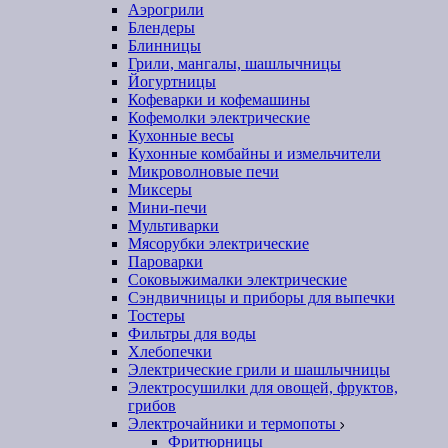
Аэрогрили
Блендеры
Блинницы
Грили, мангалы, шашлычницы
Йогуртницы
Кофеварки и кофемашины
Кофемолки электрические
Кухонные весы
Кухонные комбайны и измельчители
Микроволновые печи
Миксеры
Мини-печи
Мультиварки
Мясорубки электрические
Пароварки
Соковыжималки электрические
Сэндвичницы и приборы для выпечки
Тостеры
Фильтры для воды
Хлебопечки
Электрические грили и шашлычницы
Электросушилки для овощей, фруктов,
грибов
Электрочайники и термопоты
Фритюрницы