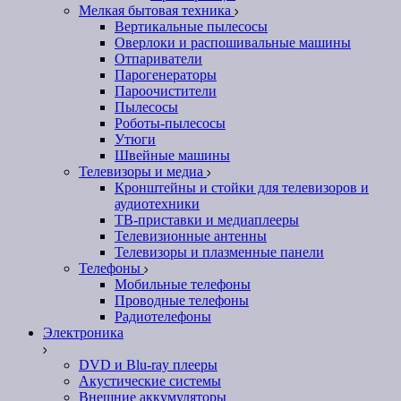
Мелкая бытовая техника
Вертикальные пылесосы
Оверлоки и распошивальные машины
Отпариватели
Парогенераторы
Пароочистители
Пылесосы
Роботы-пылесосы
Утюги
Швейные машины
Телевизоры и медиа
Кронштейны и стойки для телевизоров и
аудиотехники
ТВ-приставки и медиаплееры
Телевизионные антенны
Телевизоры и плазменные панели
Телефоны
Мобильные телефоны
Проводные телефоны
Радиотелефоны
Электроника
DVD и Blu-ray плееры
Акустические системы
Внешние аккумуляторы