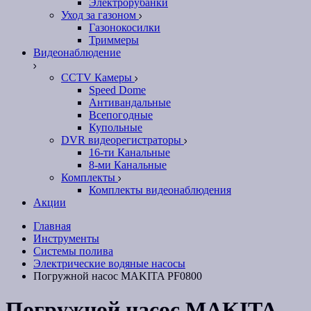
Электрорубанки
Уход за газоном
Газонокосилки
Триммеры
Видеонаблюдение
CCTV Камеры
Speed Dome
Антивандальные
Всепогодные
Купольные
DVR видеорегистраторы
16-ти Канальные
8-ми Канальные
Комплекты
Комплекты видеонаблюдения
Акции
Главная
Инструменты
Системы полива
Электрические водяные насосы
Погружной насос MAKITA PF0800
Погружной насос MAKITA