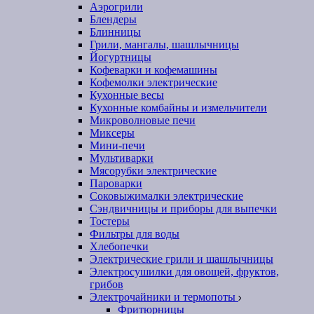
Аэрогрили
Блендеры
Блинницы
Грили, мангалы, шашлычницы
Йогуртницы
Кофеварки и кофемашины
Кофемолки электрические
Кухонные весы
Кухонные комбайны и измельчители
Микроволновые печи
Миксеры
Мини-печи
Мультиварки
Мясорубки электрические
Пароварки
Соковыжималки электрические
Сэндвичницы и приборы для выпечки
Тостеры
Фильтры для воды
Хлебопечки
Электрические грили и шашлычницы
Электросушилки для овощей, фруктов,
грибов
Электрочайники и термопоты
Фритюрницы