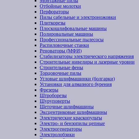
Монтажные пилы
Отбойные молотки
Перфораторы
Пилы сабельные и электроножовки
Плиткорезы
Плоскошлифовальные машины
Полировальные машины
Профессиональные пылесосы
Распиловочные станки
Реноваторы (МФИ)
Стабилизаторы электрического напряжения
Строительные нивелиры и лазерные уровни
Строительные фены
Торцовочные пилы
Угловые шлифмашинки (болгарки)
Установки для алмазного бурения
Фрезеры
Штроборезы
Шуруповерты
Щеточные шлифмашины
Эксцентриковые шлифмашины
Электрические краскопульты
Электро- и бензопилы цепные
Электрогенераторы
Электролобзики