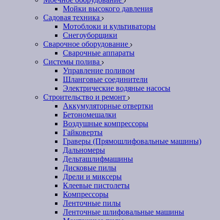
Мойки высокого давления
Садовая техника
Мотоблоки и культиваторы
Снегоуборщики
Сварочное оборудование
Сварочные аппараты
Системы полива
Управление поливом
Шланговые соединители
Электрические водяные насосы
Строительство и ремонт
Аккумуляторные отвертки
Бетономешалки
Воздушные компрессоры
Гайковерты
Граверы (Прямошлифовальные машины)
Дальномеры
Дельташлифмашины
Дисковые пилы
Дрели и миксеры
Клеевые пистолеты
Компрессоры
Ленточные пилы
Ленточные шлифовальные машины