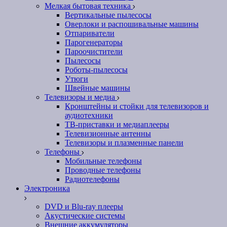
Мелкая бытовая техника
Вертикальные пылесосы
Оверлоки и распошивальные машины
Отпариватели
Парогенераторы
Пароочистители
Пылесосы
Роботы-пылесосы
Утюги
Швейные машины
Телевизоры и медиа
Кронштейны и стойки для телевизоров и
аудиотехники
ТВ-приставки и медиаплееры
Телевизионные антенны
Телевизоры и плазменные панели
Телефоны
Мобильные телефоны
Проводные телефоны
Радиотелефоны
Электроника
DVD и Blu-ray плееры
Акустические системы
Внешние аккумуляторы