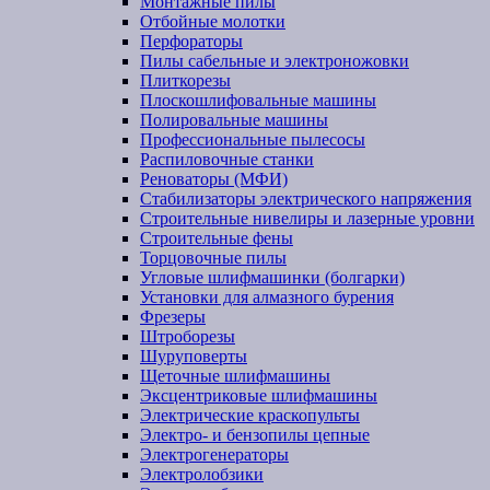
Монтажные пилы
Отбойные молотки
Перфораторы
Пилы сабельные и электроножовки
Плиткорезы
Плоскошлифовальные машины
Полировальные машины
Профессиональные пылесосы
Распиловочные станки
Реноваторы (МФИ)
Стабилизаторы электрического напряжения
Строительные нивелиры и лазерные уровни
Строительные фены
Торцовочные пилы
Угловые шлифмашинки (болгарки)
Установки для алмазного бурения
Фрезеры
Штроборезы
Шуруповерты
Щеточные шлифмашины
Эксцентриковые шлифмашины
Электрические краскопульты
Электро- и бензопилы цепные
Электрогенераторы
Электролобзики