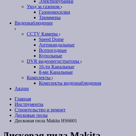
Электрорубанки
Уход за газоном
Газонокосилки
Триммеры
Видеонаблюдение
CCTV Камеры
Speed Dome
Антивандальные
Всепогодные
Купольные
DVR видеорегистраторы
16-ти Канальные
8-ми Канальные
Комплекты
Комплекты видеонаблюдения
Акции
Главная
Инструменты
Строительство и ремонт
Дисковые пилы
Дисковая пила Makita HS6601
Дисковая пила Makita