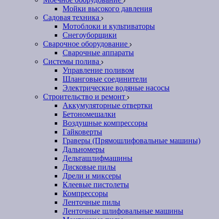
Мойки высокого давления
Садовая техника
Мотоблоки и культиваторы
Снегоуборщики
Сварочное оборудование
Сварочные аппараты
Системы полива
Управление поливом
Шланговые соединители
Электрические водяные насосы
Строительство и ремонт
Аккумуляторные отвертки
Бетономешалки
Воздушные компрессоры
Гайковерты
Граверы (Прямошлифовальные машины)
Дальномеры
Дельташлифмашины
Дисковые пилы
Дрели и миксеры
Клеевые пистолеты
Компрессоры
Ленточные пилы
Ленточные шлифовальные машины