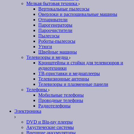
Мелкая бытовая техника
Вертикальные пылесосы
Оверлоки и распошивальные машины
Отпариватели
Парогенераторы
Пароочистители
Пылесосы
Роботы-пылесосы
Утюги
Швейные машины
Телевизоры и медиа
Кронштейны и стойки для телевизоров и
аудиотехники
ТВ-приставки и медиаплееры
Телевизионные антенны
Телевизоры и плазменные панели
Телефоны
Мобильные телефоны
Проводные телефоны
Радиотелефоны
Электроника
DVD и Blu-ray плееры
Акустические системы
Внешние аккумуляторы