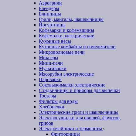
Аэрогрили
Блендеры
Блинницы
Грили, мангалы, шашлычницы
Йогуртницы
Кофеварки и кофемашины
Кофемолки электрические
Кухонные весы
Кухонные комбайны и измельчители
Микроволновые печи
Миксеры
Мини-печи
Мультиварки
Мясорубки электрические
Пароварки
Соковыжималки электрические
Сэндвичницы и приборы для выпечки
Тостеры
Фильтры для воды
Хлебопечки
Электрические грили и шашлычницы
Электросушилки для овощей, фруктов,
грибов
Электрочайники и термопоты
Фритюрницы