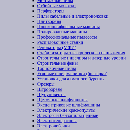
Монтажные пилы
Отбойные молотки
Перфораторы
Пилы сабельные и электроножовки
Плиткорезы
Плоскошлифовальные машины
Полировальные машины
Профессиональные пылесосы
Распиловочные станки
Реноваторы (МФИ)
Стабилизаторы электрического напряжения
Строительные нивелиры и лазерные уровни
Строительные фены
Торцовочные пилы
Угловые шлифмашинки (болгарки)
Установки для алмазного бурения
Фрезеры
Штроборезы
Шуруповерты
Щеточные шлифмашины
Эксцентриковые шлифмашины
Электрические краскопульты
Электро- и бензопилы цепные
Электрогенераторы
Электролобзики