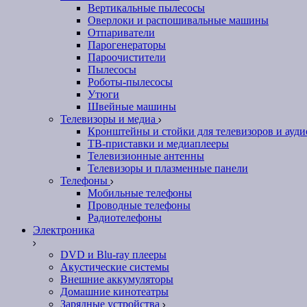
Вертикальные пылесосы
Оверлоки и распошивальные машины
Отпариватели
Парогенераторы
Пароочистители
Пылесосы
Роботы-пылесосы
Утюги
Швейные машины
Телевизоры и медиа
Кронштейны и стойки для телевизоров и ауд
ТВ-приставки и медиаплееры
Телевизионные антенны
Телевизоры и плазменные панели
Телефоны
Мобильные телефоны
Проводные телефоны
Радиотелефоны
Электроника
DVD и Blu-ray плееры
Акустические системы
Внешние аккумуляторы
Домашние кинотеатры
Зарядные устройства