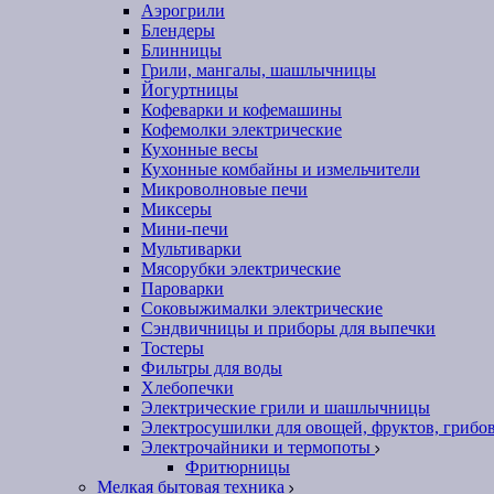
Аэрогрили
Блендеры
Блинницы
Грили, мангалы, шашлычницы
Йогуртницы
Кофеварки и кофемашины
Кофемолки электрические
Кухонные весы
Кухонные комбайны и измельчители
Микроволновые печи
Миксеры
Мини-печи
Мультиварки
Мясорубки электрические
Пароварки
Соковыжималки электрические
Сэндвичницы и приборы для выпечки
Тостеры
Фильтры для воды
Хлебопечки
Электрические грили и шашлычницы
Электросушилки для овощей, фруктов, грибо
Электрочайники и термопоты
Фритюрницы
Мелкая бытовая техника