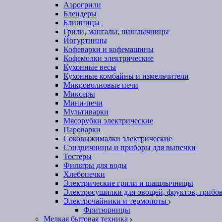
Аэрогрили
Блендеры
Блинницы
Грили, мангалы, шашлычницы
Йогуртницы
Кофеварки и кофемашины
Кофемолки электрические
Кухонные весы
Кухонные комбайны и измельчители
Микроволновые печи
Миксеры
Мини-печи
Мультиварки
Мясорубки электрические
Пароварки
Соковыжималки электрические
Сэндвичницы и приборы для выпечки
Тостеры
Фильтры для воды
Хлебопечки
Электрические грили и шашлычницы
Электросушилки для овощей, фруктов, грибо
Электрочайники и термопоты
Фритюрницы
Мелкая бытовая техника