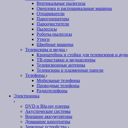
Вертикальные пылесосы
Оверлоки и распошивальные машины
Отпариватели
Парогенераторы
Пароочистители
Пылесосы
Роботы-пылесосы
Утюги
Швейные машины
Телевизоры и медиа
Кронштейны и стойки для телевизоров и ауд
ТВ-приставки и медиаплееры
Телевизионные антенны
Телевизоры и плазменные панели
Телефоны
Мобильные телефоны
Проводные телефоны
Радиотелефоны
Электроника
DVD и Blu-ray плееры
Акустические системы
Внешние аккумуляторы
Домашние кинотеатры
Зарядные устройства