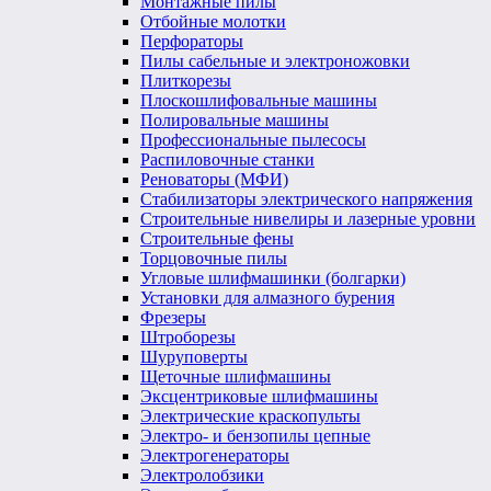
Монтажные пилы
Отбойные молотки
Перфораторы
Пилы сабельные и электроножовки
Плиткорезы
Плоскошлифовальные машины
Полировальные машины
Профессиональные пылесосы
Распиловочные станки
Реноваторы (МФИ)
Стабилизаторы электрического напряжения
Строительные нивелиры и лазерные уровни
Строительные фены
Торцовочные пилы
Угловые шлифмашинки (болгарки)
Установки для алмазного бурения
Фрезеры
Штроборезы
Шуруповерты
Щеточные шлифмашины
Эксцентриковые шлифмашины
Электрические краскопульты
Электро- и бензопилы цепные
Электрогенераторы
Электролобзики