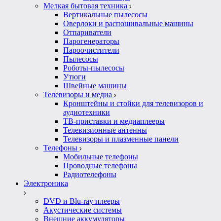
Мелкая бытовая техника
Вертикальные пылесосы
Оверлоки и распошивальные машины
Отпариватели
Парогенераторы
Пароочистители
Пылесосы
Роботы-пылесосы
Утюги
Швейные машины
Телевизоры и медиа
Кронштейны и стойки для телевизоров и
аудиотехники
ТВ-приставки и медиаплееры
Телевизионные антенны
Телевизоры и плазменные панели
Телефоны
Мобильные телефоны
Проводные телефоны
Радиотелефоны
Электроника
DVD и Blu-ray плееры
Акустические системы
Внешние аккумуляторы