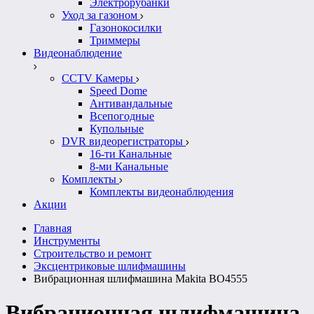
Электрорубанки
Уход за газоном
Газонокосилки
Триммеры
Видеонаблюдение
CCTV Камеры
Speed Dome
Антивандальные
Всепогодные
Купольные
DVR видеорегистраторы
16-ти Канальные
8-ми Канальные
Комплекты
Комплекты видеонаблюдения
Акции
Главная
Инструменты
Строительство и ремонт
Эксцентриковые шлифмашины
Вибрационная шлифмашина Makita BO4555
Вибрационная шлифмашина