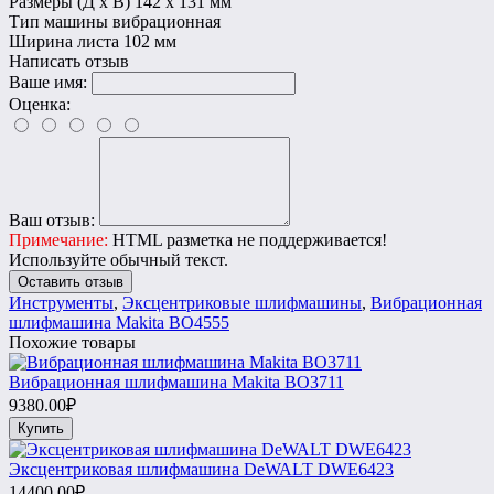
Размеры (Д х В)
142 x 131 мм
Тип машины
вибрационная
Ширина листа
102 мм
Написать отзыв
Ваше имя:
Оценка:
Ваш отзыв:
Примечание:
HTML разметка не поддерживается!
Используйте обычный текст.
Оставить отзыв
Инструменты
,
Эксцентриковые шлифмашины
,
Вибрационная
шлифмашина Makita BO4555
Похожие товары
Вибрационная шлифмашина Makita BO3711
9380.00₽
Купить
Эксцентриковая шлифмашина DeWALT DWE6423
14400.00₽