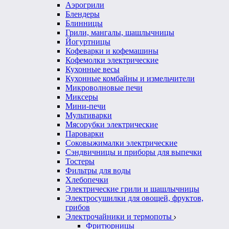
Аэрогрили
Блендеры
Блинницы
Грили, мангалы, шашлычницы
Йогуртницы
Кофеварки и кофемашины
Кофемолки электрические
Кухонные весы
Кухонные комбайны и измельчители
Микроволновые печи
Миксеры
Мини-печи
Мультиварки
Мясорубки электрические
Пароварки
Соковыжималки электрические
Сэндвичницы и приборы для выпечки
Тостеры
Фильтры для воды
Хлебопечки
Электрические грили и шашлычницы
Электросушилки для овощей, фруктов,
грибов
Электрочайники и термопоты
Фритюрницы