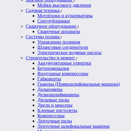
Мойки высокого давления
Садовая техника
Мотоблоки и культиваторы
Снегоуборщики
Сварочное оборудование
Сварочные аппараты
Системы полива
Управление поливом
Шланговые соединители
Электрические водяные насосы
Строительство и ремонт
Аккумуляторные отвертки
Бетономешалки
Воздушные компрессоры
Гайковерты
Граверы (Прямошлифовальные машины)
Дальномеры
Дельташлифмашины
Дисковые пилы
Дрели и миксеры
Клеевые пистолеты
Компрессоры
Ленточные пилы
Ленточные шлифовальные машины