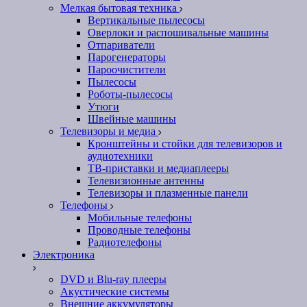
Мелкая бытовая техника
Вертикальные пылесосы
Оверлоки и распошивальные машины
Отпариватели
Парогенераторы
Пароочистители
Пылесосы
Роботы-пылесосы
Утюги
Швейные машины
Телевизоры и медиа
Кронштейны и стойки для телевизоров и
аудиотехники
ТВ-приставки и медиаплееры
Телевизионные антенны
Телевизоры и плазменные панели
Телефоны
Мобильные телефоны
Проводные телефоны
Радиотелефоны
Электроника
DVD и Blu-ray плееры
Акустические системы
Внешние аккумуляторы