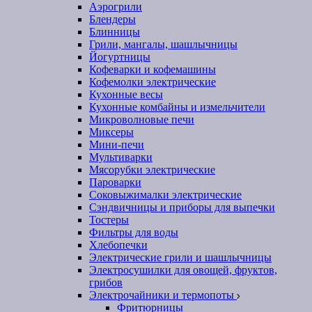
Аэрогрили
Блендеры
Блинницы
Грили, мангалы, шашлычницы
Йогуртницы
Кофеварки и кофемашины
Кофемолки электрические
Кухонные весы
Кухонные комбайны и измельчители
Микроволновые печи
Миксеры
Мини-печи
Мультиварки
Мясорубки электрические
Пароварки
Соковыжималки электрические
Сэндвичницы и приборы для выпечки
Тостеры
Фильтры для воды
Хлебопечки
Электрические грили и шашлычницы
Электросушилки для овощей, фруктов,
грибов
Электрочайники и термопоты
Фритюрницы