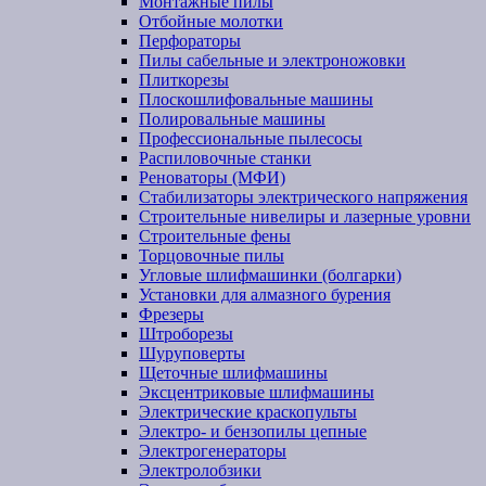
Монтажные пилы
Отбойные молотки
Перфораторы
Пилы сабельные и электроножовки
Плиткорезы
Плоскошлифовальные машины
Полировальные машины
Профессиональные пылесосы
Распиловочные станки
Реноваторы (МФИ)
Стабилизаторы электрического напряжения
Строительные нивелиры и лазерные уровни
Строительные фены
Торцовочные пилы
Угловые шлифмашинки (болгарки)
Установки для алмазного бурения
Фрезеры
Штроборезы
Шуруповерты
Щеточные шлифмашины
Эксцентриковые шлифмашины
Электрические краскопульты
Электро- и бензопилы цепные
Электрогенераторы
Электролобзики