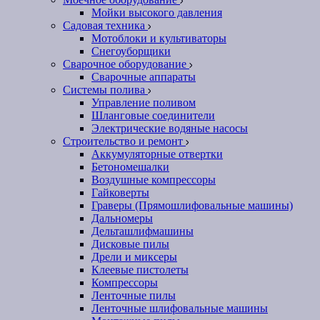
Мойки высокого давления
Садовая техника
Мотоблоки и культиваторы
Снегоуборщики
Сварочное оборудование
Сварочные аппараты
Системы полива
Управление поливом
Шланговые соединители
Электрические водяные насосы
Строительство и ремонт
Аккумуляторные отвертки
Бетономешалки
Воздушные компрессоры
Гайковерты
Граверы (Прямошлифовальные машины)
Дальномеры
Дельташлифмашины
Дисковые пилы
Дрели и миксеры
Клеевые пистолеты
Компрессоры
Ленточные пилы
Ленточные шлифовальные машины