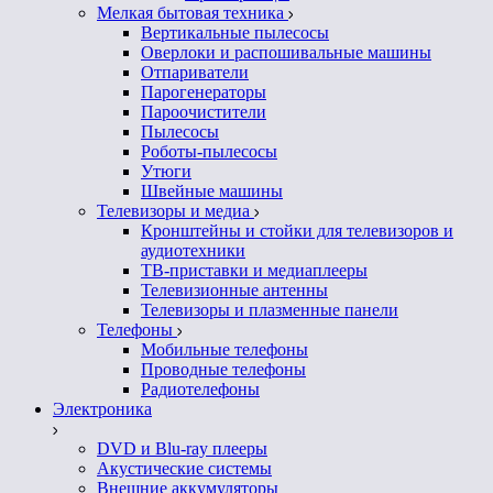
Мелкая бытовая техника
Вертикальные пылесосы
Оверлоки и распошивальные машины
Отпариватели
Парогенераторы
Пароочистители
Пылесосы
Роботы-пылесосы
Утюги
Швейные машины
Телевизоры и медиа
Кронштейны и стойки для телевизоров и
аудиотехники
ТВ-приставки и медиаплееры
Телевизионные антенны
Телевизоры и плазменные панели
Телефоны
Мобильные телефоны
Проводные телефоны
Радиотелефоны
Электроника
DVD и Blu-ray плееры
Акустические системы
Внешние аккумуляторы