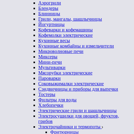
Аэрогрили
Блендеры
Блинницы
Грили, мангалы, шашлычницы
Йогуртницы
Кофеварки и кофемашины
Кофемолки электрические
Кухонные весы
Кухонные комбайны и измельчители
Микроволновые печи
Миксеры
Мини-печи
Мультиварки
Мясорубки электрические
Пароварки
Соковыжималки электрические
Сэндвичницы и приборы для выпечки
Тостеры
Фильтры для воды
Хлебопечки
Электрические грили и шашлычницы
Электросушилки для овощей, фруктов,
грибов
Электрочайники и термопоты
Фритюрницы