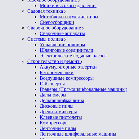
Мойки высокого давления
Садовая техника
Мотоблоки и культиваторы
Снегоуборщики
Сварочное оборудование
Сварочные аппараты
Системы полива
Управление поливом
Шланговые соединители
Электрические водяные насосы
Строительство и ремонт
Аккумуляторные отвертки
Бетономешалки
Воздушные компрессоры
Гайковерты
Граверы (Прямошлифовальные машины)
Дальномеры
Дельташлифмашины
Дисковые пилы
Дрели и миксеры
Клеевые пистолеты
Компрессоры
Ленточные пилы
Ленточные шлифовальные машины