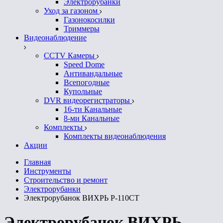
Электрорубанки
Уход за газоном
Газонокосилки
Триммеры
Видеонаблюдение
CCTV Камеры
Speed Dome
Антивандальные
Всепогодные
Купольные
DVR видеорегистраторы
16-ти Канальные
8-ми Канальные
Комплекты
Комплекты видеонаблюдения
Акции
Главная
Инструменты
Строительство и ремонт
Электрорубанки
Электрорубанок ВИХРЬ Р-110СТ
Электрорубанок ВИХРЬ