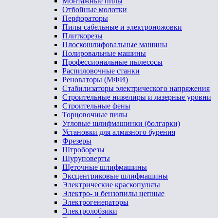
Монтажные пилы
Отбойные молотки
Перфораторы
Пилы сабельные и электроножовки
Плиткорезы
Плоскошлифовальные машины
Полировальные машины
Профессиональные пылесосы
Распиловочные станки
Реноваторы (МФИ)
Стабилизаторы электрического напряжения
Строительные нивелиры и лазерные уровни
Строительные фены
Торцовочные пилы
Угловые шлифмашинки (болгарки)
Установки для алмазного бурения
Фрезеры
Штроборезы
Шуруповерты
Щеточные шлифмашины
Эксцентриковые шлифмашины
Электрические краскопульты
Электро- и бензопилы цепные
Электрогенераторы
Электролобзики