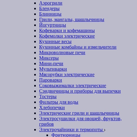
Аэрогрили
Блендеры
Блинницы
Грили, мангалы, шашлычницы
Йогуртницы
Кофеварки и кофемашины
Кофемолки электрические
Кухонные весы
Кухонные комбайны и измельчители
Микроволновые печи
Миксеры
Мини-печи
Мультиварки
Мясорубки электрические
Пароварки
Соковыжималки электрические
Сэндвичницы и приборы для выпечки
Тостеры
Фильтры для воды
Хлебопечки
Электрические грили и шашлычницы
Электросушилки для овощей, фруктов,
грибов
Электрочайники и термопоты
Фритюрницы