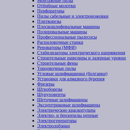
Монтажные пилы
Отбойные молотки
Перфораторы
Пилы сабельные и электроножовки
Плиткорезы
Плоскошлифовальные машины
Полировальные машины
Профессиональные пылесосы
Распиловочные станки
Реноваторы (МФИ)
Стабилизаторы электрического напряжения
Строительные нивелиры и лазерные уровни
Строительные фены
Торцовочные пилы
Угловые шлифмашинки (болгарки)
Установки для алмазного бурения
Фрезеры
Штроборезы
Шуруповерты
Щеточные шлифмашины
Эксцентриковые шлифмашины
Электрические краскопульты
Электро- и бензопилы цепные
Электрогенераторы
Электролобзики