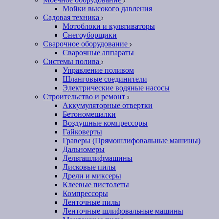
Мойки высокого давления
Садовая техника
Мотоблоки и культиваторы
Снегоуборщики
Сварочное оборудование
Сварочные аппараты
Системы полива
Управление поливом
Шланговые соединители
Электрические водяные насосы
Строительство и ремонт
Аккумуляторные отвертки
Бетономешалки
Воздушные компрессоры
Гайковерты
Граверы (Прямошлифовальные машины)
Дальномеры
Дельташлифмашины
Дисковые пилы
Дрели и миксеры
Клеевые пистолеты
Компрессоры
Ленточные пилы
Ленточные шлифовальные машины