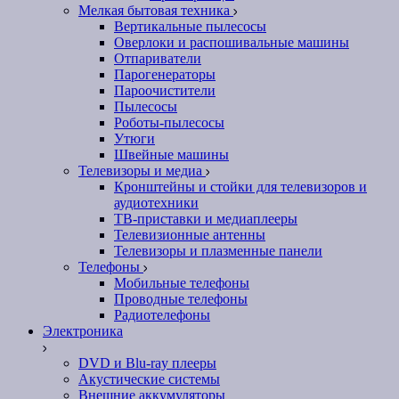
Мелкая бытовая техника
Вертикальные пылесосы
Оверлоки и распошивальные машины
Отпариватели
Парогенераторы
Пароочистители
Пылесосы
Роботы-пылесосы
Утюги
Швейные машины
Телевизоры и медиа
Кронштейны и стойки для телевизоров и
аудиотехники
ТВ-приставки и медиаплееры
Телевизионные антенны
Телевизоры и плазменные панели
Телефоны
Мобильные телефоны
Проводные телефоны
Радиотелефоны
Электроника
DVD и Blu-ray плееры
Акустические системы
Внешние аккумуляторы