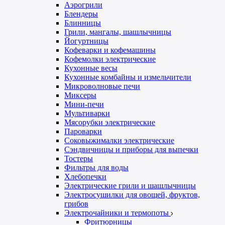
Аэрогрили
Блендеры
Блинницы
Грили, мангалы, шашлычницы
Йогуртницы
Кофеварки и кофемашины
Кофемолки электрические
Кухонные весы
Кухонные комбайны и измельчители
Микроволновые печи
Миксеры
Мини-печи
Мультиварки
Мясорубки электрические
Пароварки
Соковыжималки электрические
Сэндвичницы и приборы для выпечки
Тостеры
Фильтры для воды
Хлебопечки
Электрические грили и шашлычницы
Электросушилки для овощей, фруктов,
грибов
Электрочайники и термопоты
Фритюрницы