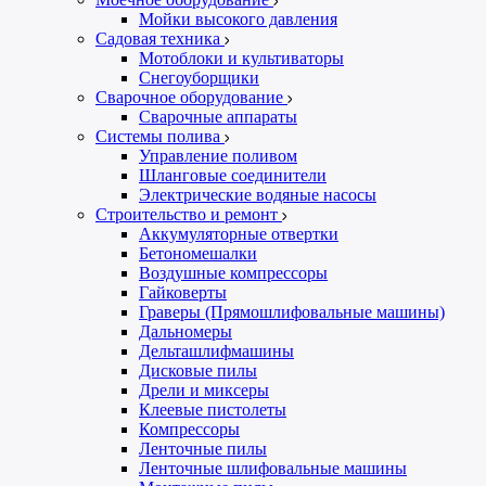
Мойки высокого давления
Садовая техника
Мотоблоки и культиваторы
Снегоуборщики
Сварочное оборудование
Сварочные аппараты
Системы полива
Управление поливом
Шланговые соединители
Электрические водяные насосы
Строительство и ремонт
Аккумуляторные отвертки
Бетономешалки
Воздушные компрессоры
Гайковерты
Граверы (Прямошлифовальные машины)
Дальномеры
Дельташлифмашины
Дисковые пилы
Дрели и миксеры
Клеевые пистолеты
Компрессоры
Ленточные пилы
Ленточные шлифовальные машины