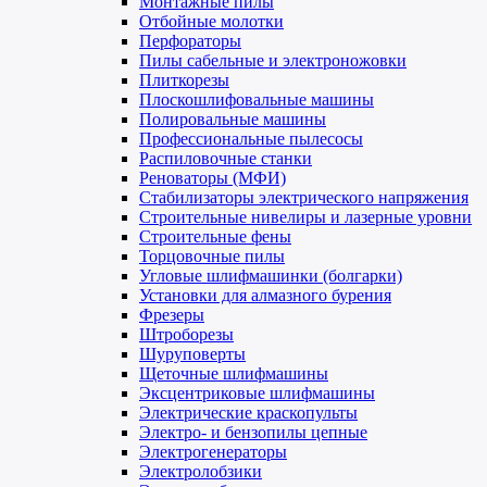
Монтажные пилы
Отбойные молотки
Перфораторы
Пилы сабельные и электроножовки
Плиткорезы
Плоскошлифовальные машины
Полировальные машины
Профессиональные пылесосы
Распиловочные станки
Реноваторы (МФИ)
Стабилизаторы электрического напряжения
Строительные нивелиры и лазерные уровни
Строительные фены
Торцовочные пилы
Угловые шлифмашинки (болгарки)
Установки для алмазного бурения
Фрезеры
Штроборезы
Шуруповерты
Щеточные шлифмашины
Эксцентриковые шлифмашины
Электрические краскопульты
Электро- и бензопилы цепные
Электрогенераторы
Электролобзики