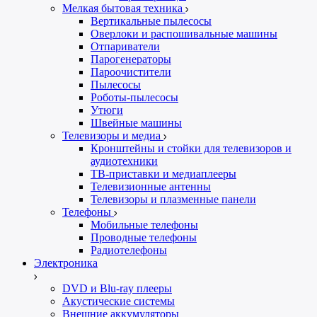
Мелкая бытовая техника
Вертикальные пылесосы
Оверлоки и распошивальные машины
Отпариватели
Парогенераторы
Пароочистители
Пылесосы
Роботы-пылесосы
Утюги
Швейные машины
Телевизоры и медиа
Кронштейны и стойки для телевизоров и
аудиотехники
ТВ-приставки и медиаплееры
Телевизионные антенны
Телевизоры и плазменные панели
Телефоны
Мобильные телефоны
Проводные телефоны
Радиотелефоны
Электроника
DVD и Blu-ray плееры
Акустические системы
Внешние аккумуляторы