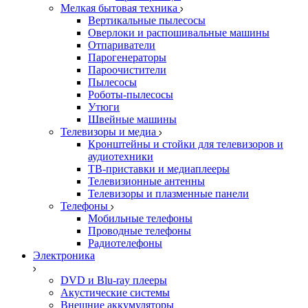
Мелкая бытовая техника
Вертикальные пылесосы
Оверлоки и распошивальные машины
Отпариватели
Парогенераторы
Пароочистители
Пылесосы
Роботы-пылесосы
Утюги
Швейные машины
Телевизоры и медиа
Кронштейны и стойки для телевизоров и
аудиотехники
ТВ-приставки и медиаплееры
Телевизионные антенны
Телевизоры и плазменные панели
Телефоны
Мобильные телефоны
Проводные телефоны
Радиотелефоны
Электроника
DVD и Blu-ray плееры
Акустические системы
Внешние аккумуляторы