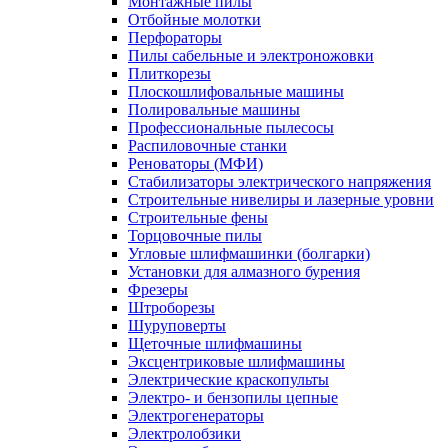
Монтажные пилы
Отбойные молотки
Перфораторы
Пилы сабельные и электроножовки
Плиткорезы
Плоскошлифовальные машины
Полировальные машины
Профессиональные пылесосы
Распиловочные станки
Реноваторы (МФИ)
Стабилизаторы электрического напряжения
Строительные нивелиры и лазерные уровни
Строительные фены
Торцовочные пилы
Угловые шлифмашинки (болгарки)
Установки для алмазного бурения
Фрезеры
Штроборезы
Шуруповерты
Щеточные шлифмашины
Эксцентриковые шлифмашины
Электрические краскопульты
Электро- и бензопилы цепные
Электрогенераторы
Электролобзики