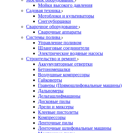
Мойки высокого давления
Садовая техника
Мотоблоки и культиваторы
Снегоуборщики
Сварочное оборудование
Сварочные аппараты
Системы полива
Управление поливом
Шланговые соединители
Электрические водяные насосы
Строительство и ремонт
Аккумуляторные отвертки
Бетономешалки
Воздушные компрессоры
Гайковерты
Граверы (Прямошлифовальные машины)
Дальномеры
Дельташлифмашины
Дисковые пилы
Дрели и миксеры
Клеевые пистолеты
Компрессоры
Ленточные пилы
Ленточные шлифовальные машины