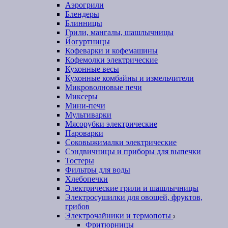
Аэрогрили
Блендеры
Блинницы
Грили, мангалы, шашлычницы
Йогуртницы
Кофеварки и кофемашины
Кофемолки электрические
Кухонные весы
Кухонные комбайны и измельчители
Микроволновые печи
Миксеры
Мини-печи
Мультиварки
Мясорубки электрические
Пароварки
Соковыжималки электрические
Сэндвичницы и приборы для выпечки
Тостеры
Фильтры для воды
Хлебопечки
Электрические грили и шашлычницы
Электросушилки для овощей, фруктов,
грибов
Электрочайники и термопоты
Фритюрницы