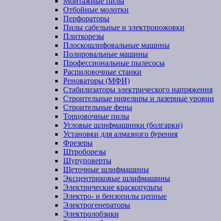
Монтажные пилы
Отбойные молотки
Перфораторы
Пилы сабельные и электроножовки
Плиткорезы
Плоскошлифовальные машины
Полировальные машины
Профессиональные пылесосы
Распиловочные станки
Реноваторы (МФИ)
Стабилизаторы электрического напряжения
Строительные нивелиры и лазерные уровни
Строительные фены
Торцовочные пилы
Угловые шлифмашинки (болгарки)
Установки для алмазного бурения
Фрезеры
Штроборезы
Шуруповерты
Щеточные шлифмашины
Эксцентриковые шлифмашины
Электрические краскопульты
Электро- и бензопилы цепные
Электрогенераторы
Электролобзики