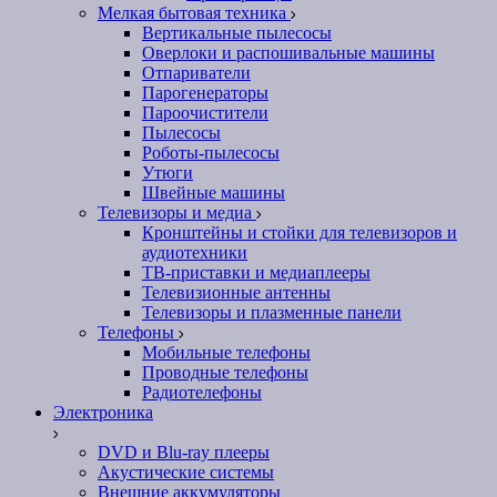
Мелкая бытовая техника
Вертикальные пылесосы
Оверлоки и распошивальные машины
Отпариватели
Парогенераторы
Пароочистители
Пылесосы
Роботы-пылесосы
Утюги
Швейные машины
Телевизоры и медиа
Кронштейны и стойки для телевизоров и
аудиотехники
ТВ-приставки и медиаплееры
Телевизионные антенны
Телевизоры и плазменные панели
Телефоны
Мобильные телефоны
Проводные телефоны
Радиотелефоны
Электроника
DVD и Blu-ray плееры
Акустические системы
Внешние аккумуляторы