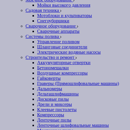
Мойки высокого давления
Садовая техника
Мотоблоки и культиваторы
Снегоуборщики
Сварочное оборудование
Сварочные аппараты
Системы полива
Управление поливом
Шланговые соединители
Электрические водяные насосы
Строительство и ремонт
Аккумуляторные отвертки
Бетономешалки
Воздушные компрессоры
Гайковерты
Граверы (Прямошлифовальные машины)
Дальномеры
Дельташлифмашины
Дисковые пилы
Дрели и миксеры
Клеевые пистолеты
Компрессоры
Ленточные пилы
Ленточные шлифовальные машины