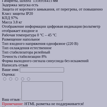
Габариты, ШхВхГ
135х95х415 мм
Задержка запуска
есть
Защита
от короткого замыкания, от перегрева, от повышенно
Класс защиты
IP20
КПД
97%
Масса
3.8 кг
Отображение информации
цифровая индикация (вольтметр
отображает входное и
Рабочая температура
0 °C – 45 °C
Размещение
напольное
Тип входного напряжения
однофазное (220 В)
Тип охлаждения
естественное
Тип стабилизатора
релейный
Точность стабилизации
8%
Форма выходного сигнала
синусоида без искажений
Написать отзыв
Ваше имя:
Оценка:
Ваш отзыв:
Примечание:
HTML разметка не поддерживается!