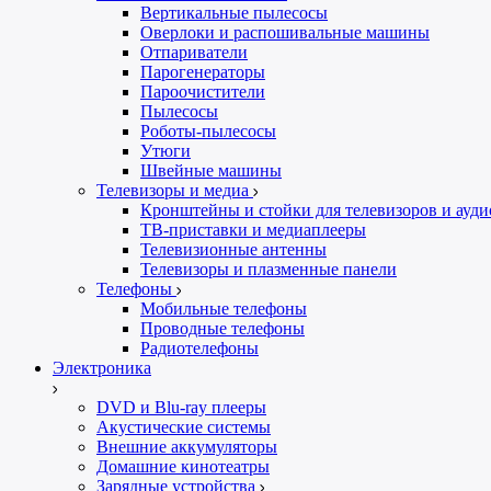
Вертикальные пылесосы
Оверлоки и распошивальные машины
Отпариватели
Парогенераторы
Пароочистители
Пылесосы
Роботы-пылесосы
Утюги
Швейные машины
Телевизоры и медиа
Кронштейны и стойки для телевизоров и ауд
ТВ-приставки и медиаплееры
Телевизионные антенны
Телевизоры и плазменные панели
Телефоны
Мобильные телефоны
Проводные телефоны
Радиотелефоны
Электроника
DVD и Blu-ray плееры
Акустические системы
Внешние аккумуляторы
Домашние кинотеатры
Зарядные устройства