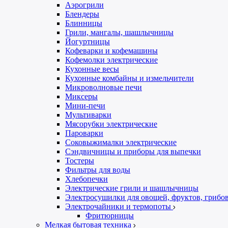
Аэрогрили
Блендеры
Блинницы
Грили, мангалы, шашлычницы
Йогуртницы
Кофеварки и кофемашины
Кофемолки электрические
Кухонные весы
Кухонные комбайны и измельчители
Микроволновые печи
Миксеры
Мини-печи
Мультиварки
Мясорубки электрические
Пароварки
Соковыжималки электрические
Сэндвичницы и приборы для выпечки
Тостеры
Фильтры для воды
Хлебопечки
Электрические грили и шашлычницы
Электросушилки для овощей, фруктов, грибо
Электрочайники и термопоты
Фритюрницы
Мелкая бытовая техника