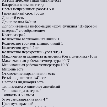
Автоматическое выравнивание
есть
Батарейки в комплекте
да
Время непрерывной работы
5 ч
Гарантийный срок
730 дн
Дисплей
есть
Длина волны
640 нм
Дополнительная информация
чехол, функция "Цифровой
ватерпас" с отображением
Класс лазера
2
Количество вертикальных линий
1
Количество горизонтальных линий
1
Количество лучей
2 шт.
Количество перекрестий (угол 90°)
1
Максимальная дальность измерения (без приемника)
10 м
Максимальная рабочая температура
40 °C
Минимальная рабочая температура
10 °C
Мишень
есть
Отключение выравнивания
есть
Резьба под штатив 1/4"
есть
Световая индикация
есть
Тип лазерного нивелира
линейный
Тип нивелира
лазерный
Точность
0.5 ±мм/м
Угол самовыравнивания
4 °
Цвет луча
красный