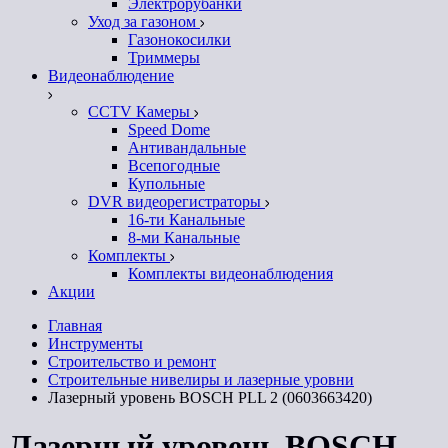
Электрорубанки
Уход за газоном
Газонокосилки
Триммеры
Видеонаблюдение
CCTV Камеры
Speed Dome
Антивандальные
Всепогодные
Купольные
DVR видеорегистраторы
16-ти Канальные
8-ми Канальные
Комплекты
Комплекты видеонаблюдения
Акции
Главная
Инструменты
Строительство и ремонт
Строительные нивелиры и лазерные уровни
Лазерный уровень BOSCH PLL 2 (0603663420)
Лазерный уровень BOSCH