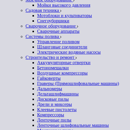
Мойки высокого давления
Садовая техника
Мотоблоки и культиваторы
Снегоуборщики
Сварочное оборудование
Сварочные аппараты
Системы полива
Управление поливом
Шланговые соединители
Электрические водяные насосы
Строительство и ремонт
Аккумуляторные отвертки
Бетономешалки
Воздушные компрессоры
Гайковерты
Граверы (Прямошлифовальные машины)
Дальномеры
Дельташлифмашины
Дисковые пилы
Дрели и миксеры
Клеевые пистолеты
Компрессоры
Ленточные пилы
Ленточные шлифовальные машины