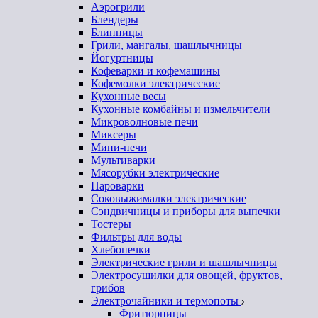
Аэрогрили
Блендеры
Блинницы
Грили, мангалы, шашлычницы
Йогуртницы
Кофеварки и кофемашины
Кофемолки электрические
Кухонные весы
Кухонные комбайны и измельчители
Микроволновые печи
Миксеры
Мини-печи
Мультиварки
Мясорубки электрические
Пароварки
Соковыжималки электрические
Сэндвичницы и приборы для выпечки
Тостеры
Фильтры для воды
Хлебопечки
Электрические грили и шашлычницы
Электросушилки для овощей, фруктов,
грибов
Электрочайники и термопоты
Фритюрницы