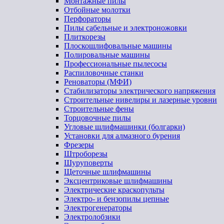
Монтажные пилы
Отбойные молотки
Перфораторы
Пилы сабельные и электроножовки
Плиткорезы
Плоскошлифовальные машины
Полировальные машины
Профессиональные пылесосы
Распиловочные станки
Реноваторы (МФИ)
Стабилизаторы электрического напряжения
Строительные нивелиры и лазерные уровни
Строительные фены
Торцовочные пилы
Угловые шлифмашинки (болгарки)
Установки для алмазного бурения
Фрезеры
Штроборезы
Шуруповерты
Щеточные шлифмашины
Эксцентриковые шлифмашины
Электрические краскопульты
Электро- и бензопилы цепные
Электрогенераторы
Электролобзики