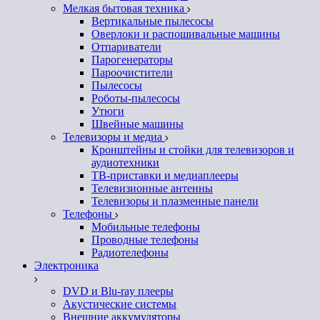
Мелкая бытовая техника
Вертикальные пылесосы
Оверлоки и распошивальные машины
Отпариватели
Парогенераторы
Пароочистители
Пылесосы
Роботы-пылесосы
Утюги
Швейные машины
Телевизоры и медиа
Кронштейны и стойки для телевизоров и
аудиотехники
ТВ-приставки и медиаплееры
Телевизионные антенны
Телевизоры и плазменные панели
Телефоны
Мобильные телефоны
Проводные телефоны
Радиотелефоны
Электроника
DVD и Blu-ray плееры
Акустические системы
Внешние аккумуляторы