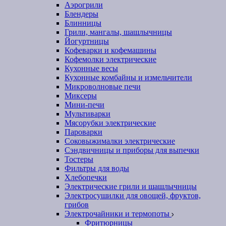
Аэрогрили
Блендеры
Блинницы
Грили, мангалы, шашлычницы
Йогуртницы
Кофеварки и кофемашины
Кофемолки электрические
Кухонные весы
Кухонные комбайны и измельчители
Микроволновые печи
Миксеры
Мини-печи
Мультиварки
Мясорубки электрические
Пароварки
Соковыжималки электрические
Сэндвичницы и приборы для выпечки
Тостеры
Фильтры для воды
Хлебопечки
Электрические грили и шашлычницы
Электросушилки для овощей, фруктов,
грибов
Электрочайники и термопоты
Фритюрницы