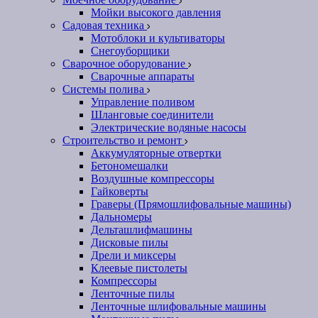
Мойки высокого давления
Садовая техника
Мотоблоки и культиваторы
Снегоуборщики
Сварочное оборудование
Сварочные аппараты
Системы полива
Управление поливом
Шланговые соединители
Электрические водяные насосы
Строительство и ремонт
Аккумуляторные отвертки
Бетономешалки
Воздушные компрессоры
Гайковерты
Граверы (Прямошлифовальные машины)
Дальномеры
Дельташлифмашины
Дисковые пилы
Дрели и миксеры
Клеевые пистолеты
Компрессоры
Ленточные пилы
Ленточные шлифовальные машины