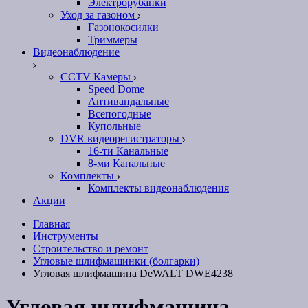
Электрорубанки
Уход за газоном
Газонокосилки
Триммеры
Видеонаблюдение
CCTV Камеры
Speed Dome
Антивандальные
Всепогодные
Купольные
DVR видеорегистраторы
16-ти Канальные
8-ми Канальные
Комплекты
Комплекты видеонаблюдения
Акции
Главная
Инструменты
Строительство и ремонт
Угловые шлифмашинки (болгарки)
Угловая шлифмашина DeWALT DWE4238
Угловая шлифмашина