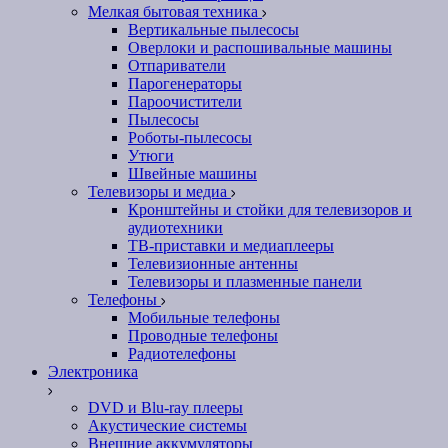
Мелкая бытовая техника
Вертикальные пылесосы
Оверлоки и распошивальные машины
Отпариватели
Парогенераторы
Пароочистители
Пылесосы
Роботы-пылесосы
Утюги
Швейные машины
Телевизоры и медиа
Кронштейны и стойки для телевизоров и
аудиотехники
ТВ-приставки и медиаплееры
Телевизионные антенны
Телевизоры и плазменные панели
Телефоны
Мобильные телефоны
Проводные телефоны
Радиотелефоны
Электроника
DVD и Blu-ray плееры
Акустические системы
Внешние аккумуляторы