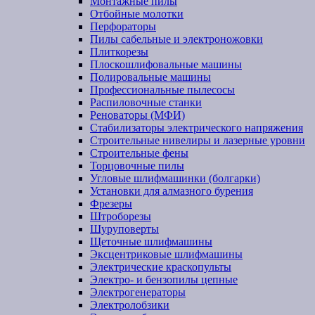
Монтажные пилы
Отбойные молотки
Перфораторы
Пилы сабельные и электроножовки
Плиткорезы
Плоскошлифовальные машины
Полировальные машины
Профессиональные пылесосы
Распиловочные станки
Реноваторы (МФИ)
Стабилизаторы электрического напряжения
Строительные нивелиры и лазерные уровни
Строительные фены
Торцовочные пилы
Угловые шлифмашинки (болгарки)
Установки для алмазного бурения
Фрезеры
Штроборезы
Шуруповерты
Щеточные шлифмашины
Эксцентриковые шлифмашины
Электрические краскопульты
Электро- и бензопилы цепные
Электрогенераторы
Электролобзики