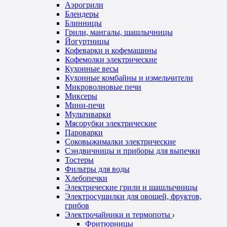
Аэрогрили
Блендеры
Блинницы
Грили, мангалы, шашлычницы
Йогуртницы
Кофеварки и кофемашины
Кофемолки электрические
Кухонные весы
Кухонные комбайны и измельчители
Микроволновые печи
Миксеры
Мини-печи
Мультиварки
Мясорубки электрические
Пароварки
Соковыжималки электрические
Сэндвичницы и приборы для выпечки
Тостеры
Фильтры для воды
Хлебопечки
Электрические грили и шашлычницы
Электросушилки для овощей, фруктов,
грибов
Электрочайники и термопоты
Фритюрницы