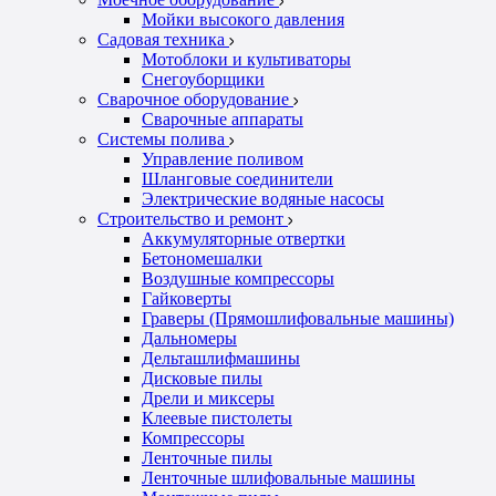
Мойки высокого давления
Садовая техника
Мотоблоки и культиваторы
Снегоуборщики
Сварочное оборудование
Сварочные аппараты
Системы полива
Управление поливом
Шланговые соединители
Электрические водяные насосы
Строительство и ремонт
Аккумуляторные отвертки
Бетономешалки
Воздушные компрессоры
Гайковерты
Граверы (Прямошлифовальные машины)
Дальномеры
Дельташлифмашины
Дисковые пилы
Дрели и миксеры
Клеевые пистолеты
Компрессоры
Ленточные пилы
Ленточные шлифовальные машины