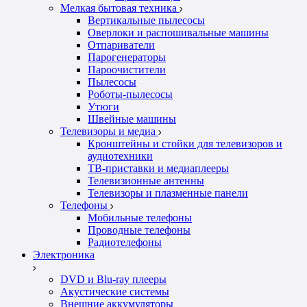
Мелкая бытовая техника
Вертикальные пылесосы
Оверлоки и распошивальные машины
Отпариватели
Парогенераторы
Пароочистители
Пылесосы
Роботы-пылесосы
Утюги
Швейные машины
Телевизоры и медиа
Кронштейны и стойки для телевизоров и
аудиотехники
ТВ-приставки и медиаплееры
Телевизионные антенны
Телевизоры и плазменные панели
Телефоны
Мобильные телефоны
Проводные телефоны
Радиотелефоны
Электроника
DVD и Blu-ray плееры
Акустические системы
Внешние аккумуляторы