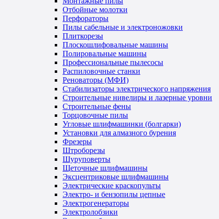
Монтажные пилы
Отбойные молотки
Перфораторы
Пилы сабельные и электроножовки
Плиткорезы
Плоскошлифовальные машины
Полировальные машины
Профессиональные пылесосы
Распиловочные станки
Реноваторы (МФИ)
Стабилизаторы электрического напряжения
Строительные нивелиры и лазерные уровни
Строительные фены
Торцовочные пилы
Угловые шлифмашинки (болгарки)
Установки для алмазного бурения
Фрезеры
Штроборезы
Шуруповерты
Щеточные шлифмашины
Эксцентриковые шлифмашины
Электрические краскопульты
Электро- и бензопилы цепные
Электрогенераторы
Электролобзики