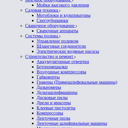
Мойки высокого давления
Садовая техника
Мотоблоки и культиваторы
Снегоуборщики
Сварочное оборудование
Сварочные аппараты
Системы полива
Управление поливом
Шланговые соединители
Электрические водяные насосы
Строительство и ремонт
Аккумуляторные отвертки
Бетономешалки
Воздушные компрессоры
Гайковерты
Граверы (Прямошлифовальные машины)
Дальномеры
Дельташлифмашины
Дисковые пилы
Дрели и миксеры
Клеевые пистолеты
Компрессоры
Ленточные пилы
Ленточные шлифовальные машины