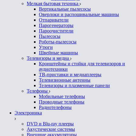
Мелкая бытовая техника
Вертикальные пылесосы
Оверлоки и распошивальные машины
Отпариватели
Парогенераторы
Пароочистители
Пылесосы
Роботы-пылесосы
Утюги
Швейные машины
Телевизоры и медиа
Кронштейны и стойки для телевизоров и
аудиотехники
ТВ-приставки и медиаплееры
Телевизионные антенны
Телевизоры и плазменные панели
Телефоны
Мобильные телефоны
Проводные телефоны
Радиотелефоны
Электроника
DVD и Blu-ray плееры
Акустические системы
Внешние аккумуляторы