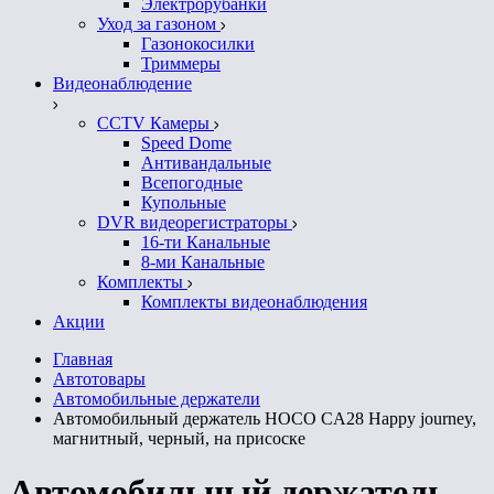
Электрорубанки
Уход за газоном
Газонокосилки
Триммеры
Видеонаблюдение
CCTV Камеры
Speed Dome
Антивандальные
Всепогодные
Купольные
DVR видеорегистраторы
16-ти Канальные
8-ми Канальные
Комплекты
Комплекты видеонаблюдения
Акции
Главная
Автотовары
Автомобильные держатели
Автомобильный держатель HOCO CA28 Happy journey,
магнитный, черный, на присоске
Автомобильный держатель