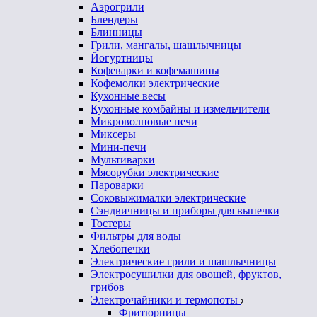
Аэрогрили
Блендеры
Блинницы
Грили, мангалы, шашлычницы
Йогуртницы
Кофеварки и кофемашины
Кофемолки электрические
Кухонные весы
Кухонные комбайны и измельчители
Микроволновые печи
Миксеры
Мини-печи
Мультиварки
Мясорубки электрические
Пароварки
Соковыжималки электрические
Сэндвичницы и приборы для выпечки
Тостеры
Фильтры для воды
Хлебопечки
Электрические грили и шашлычницы
Электросушилки для овощей, фруктов,
грибов
Электрочайники и термопоты
Фритюрницы