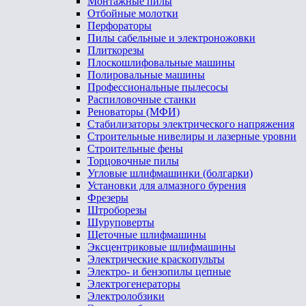
Монтажные пилы
Отбойные молотки
Перфораторы
Пилы сабельные и электроножовки
Плиткорезы
Плоскошлифовальные машины
Полировальные машины
Профессиональные пылесосы
Распиловочные станки
Реноваторы (МФИ)
Стабилизаторы электрического напряжения
Строительные нивелиры и лазерные уровни
Строительные фены
Торцовочные пилы
Угловые шлифмашинки (болгарки)
Установки для алмазного бурения
Фрезеры
Штроборезы
Шуруповерты
Щеточные шлифмашины
Эксцентриковые шлифмашины
Электрические краскопульты
Электро- и бензопилы цепные
Электрогенераторы
Электролобзики