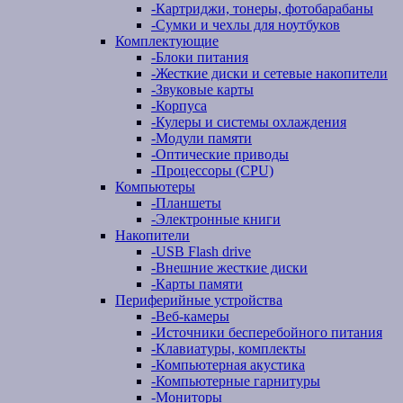
-
Картриджи, тонеры, фотобарабаны
-
Сумки и чехлы для ноутбуков
Комплектующие
-
Блоки питания
-
Жесткие диски и сетевые накопители
-
Звуковые карты
-
Корпуса
-
Кулеры и системы охлаждения
-
Модули памяти
-
Оптические приводы
-
Процессоры (CPU)
Компьютеры
-
Планшеты
-
Электронные книги
Накопители
-
USB Flash drive
-
Внешние жесткие диски
-
Карты памяти
Периферийные устройства
-
Веб-камеры
-
Источники бесперебойного питания
-
Клавиатуры, комплекты
-
Компьютерная акустика
-
Компьютерные гарнитуры
-
Мониторы