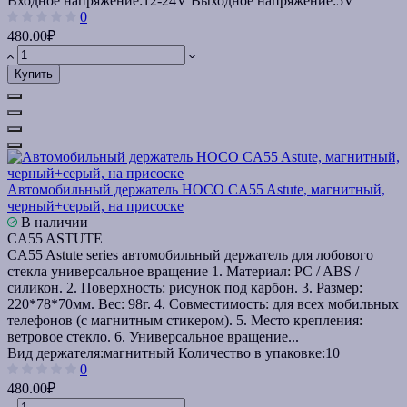
Входное напряжение:
12-24V
Выходное напряжение:
5V
0
480.00₽
Купить
Автомобильный держатель HOCO CA55 Astute, магнитный,
черный+серый, на присоске
В наличии
CA55 ASTUTE
CA55 Astute series автомобильный держатель для лобового
стекла универсальное вращение 1. Материал: PC / ABS /
силикон. 2. Поверхность: рисунок под карбон. 3. Размер:
220*78*70мм. Вес: 98г. 4. Совместимость: для всех мобильных
телефонов (с магнитным стикером). 5. Место крепления:
ветровое стекло. 6. Универсальное вращение...
Вид держателя:
магнитный
Количество в упаковке:
10
0
480.00₽