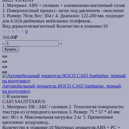
BH21 VANDAV
1. Материал: ABS + силикон + алюминиево-магниевый сплав
2. Поверхностный процесс: литье под давлением - окисление
3. Размер: 70см; Вес: 304 г 4. Диапазон: 122-200 мм, подходит
для 4-10,6-дюймовых мобильных телефонов..
Вид держателя:
магнитный
Количество в упаковке:
10
0
310.00₽
Купить
Автомобильный держатель HOCO CA65 Sagittarius, черный,
на воздуховод
В наличии
CA65 SAGITTARIUS
1. Материал: ПК / АБС / силикон 2. Технология поверхности:
текстура из углеродного волокна 3. Размер: 75 * 57 * 43 мм;
вес: 66 г 4. Максимальная нагрузка: 2 кг 5. Применимое
крепление: воздуховод..
Количество в упаковке:
10
Материал держателя:
ABS + PC +