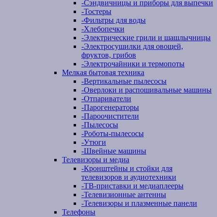
-
Сэндвичницы и приборы для выпечки
-
Тостеры
-
Фильтры для воды
-
Хлебопечки
-
Электрические грили и шашлычницы
-
Электросушилки для овощей,
фруктов, грибов
-
Электрочайники и термопоты
Мелкая бытовая техника
-
Вертикальные пылесосы
-
Оверлоки и распошивальные машины
-
Отпариватели
-
Парогенераторы
-
Пароочистители
-
Пылесосы
-
Роботы-пылесосы
-
Утюги
-
Швейные машины
Телевизоры и медиа
-
Кронштейны и стойки для
телевизоров и аудиотехники
-
ТВ-приставки и медиаплееры
-
Телевизионные антенны
-
Телевизоры и плазменные панели
Телефоны