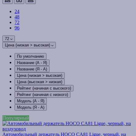
24
48
72
96
72
Цена (низкая > высокая)
По умолчанию
Название (А - Я)
Название (Я - А)
Цена (низкая > высокая)
Цена (высокая > низкая)
Рейтинг (начиная с высокого)
Рейтинг (начиная с низкого)
Модель (А - Я)
Модель (Я - А)
Популярный
Автомобильный держатель HOCO CA81 Ligue, черный, на