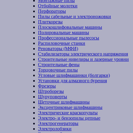
Монтажные пилы
Отбойные молотки
Перфораторы
Пилы сабельные и электроножовки
Плиткорезы
Плоскошлифовальные машины
Полировальные машины
Профессиональные пылесосы
Распиловочные станки
Реноваторы (МФИ)
Стабилизаторы электрического напряжения
Строительные нивелиры и лазерные уровни
Строительные фены
Торцовочные пилы
Угловые шлифмашинки (болгарки)
Установки для алмазного бурения
Фрезеры
Штроборезы
Шуруповерты
Щеточные шлифмашины
Эксцентриковые шлифмашины
Электрические краскопульты
Электро- и бензопилы цепные
Электрогенераторы
Электролобзики