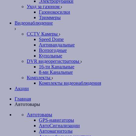
Электрорубанки
Уход за газоном
Газонокосилки
Триммеры
Видеонаблюдение
CCTV Камеры
Speed Dome
Антивандальные
Всепогодные
Купольные
DVR видеорегистраторы
16-ти Канальные
8-ми Канальные
Комплекты
Комплекты видеонаблюдения
Акции
Главная
Автотовары
Автотовары
GPS-навигаторы
АвтоСигнализации
Автомагнитолы