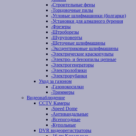
-
Строительные фены
-
Торцовочные пилы
-
Угловые шлифмашинки (болгарки)
-
Установки для алмазного бурения
-
Фрезеры
-
Штроборезы
-
Шуруповерты
-
Щеточные шлифмашины
-
Эксцентриковые шлифмашины
-
Электрические краскопульты
-
Электро- и бензопилы цепные
-
Электрогенераторы
-
Электролобзики
-
Электрорубанки
Уход за газоном
-
Газонокосилки
-
Триммеры
Видеонаблюдение
CCTV Камеры
-
Speed Dome
-
Антивандальные
-
Всепогодные
-
Купольные
DVR видеорегистраторы
-
16-ти Канальные