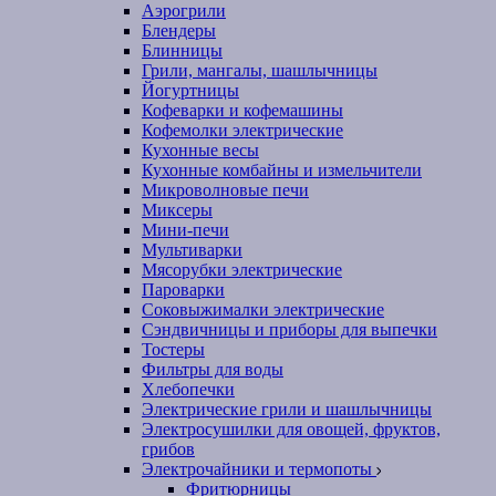
Аэрогрили
Блендеры
Блинницы
Грили, мангалы, шашлычницы
Йогуртницы
Кофеварки и кофемашины
Кофемолки электрические
Кухонные весы
Кухонные комбайны и измельчители
Микроволновые печи
Миксеры
Мини-печи
Мультиварки
Мясорубки электрические
Пароварки
Соковыжималки электрические
Сэндвичницы и приборы для выпечки
Тостеры
Фильтры для воды
Хлебопечки
Электрические грили и шашлычницы
Электросушилки для овощей, фруктов,
грибов
Электрочайники и термопоты
Фритюрницы