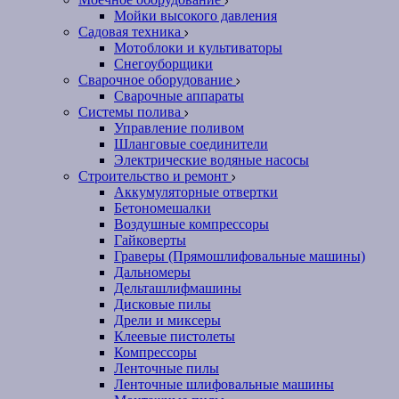
Мойки высокого давления
Садовая техника
Мотоблоки и культиваторы
Снегоуборщики
Сварочное оборудование
Сварочные аппараты
Системы полива
Управление поливом
Шланговые соединители
Электрические водяные насосы
Строительство и ремонт
Аккумуляторные отвертки
Бетономешалки
Воздушные компрессоры
Гайковерты
Граверы (Прямошлифовальные машины)
Дальномеры
Дельташлифмашины
Дисковые пилы
Дрели и миксеры
Клеевые пистолеты
Компрессоры
Ленточные пилы
Ленточные шлифовальные машины