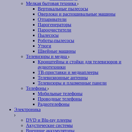
Мелкая бытовая техника
Вертикальные пылесосы
Оверлоки и распошивальные машины
Отпариватели
Парогенераторы
Пароочистители
Пылесосы
Роботы-пылесосы
Утюги
Швейные машины
Телевизоры и медиа
Кронштейны и стойки для телевизоров и
аудиотехники
ТВ-приставки и медиаплееры
Телевизионные антенны
Телевизоры и плазменные панели
Телефоны
Мобильные телефоны
Проводные телефоны
Радиотелефоны
Электроника
DVD и Blu-ray плееры
Акустические системы
Внешние аккумуляторы