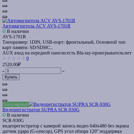
Автомагнитола ACV AVS-1701R
В наличии
AVS-1701R
Типоразмер: 1DIN, USB-порт: фронтальный, Основной тип
карт памяти: SD/SDHC..
AUX вход на передней панели:
есть
Blu-ray-проигрыватель:
нет
0
2520.00₽
Купить
Популярный
Видеорегистратор SUPRA SCR-930G
В наличии
SCR-930G
видеорегистратор с камерой запись видео 640x480 без экрана
датчик удара (G-сенсор), GPS угол обзора 120° поддержка