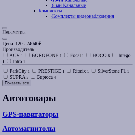
-
8-ми Канальные
Комплекты
-
Комплекты видеонаблюдения
Параметры
Цена
120
-
24040
₽
Производитель
ACV
BOROFONE
Focal
HOCO
Intego
1
1
1
8
Intro
1
1
ParkCity
PRESTIGE
Ritmix
SilverStone F1
1
1
1
1
SUPRA
Бирюса
3
4
Показать все
Автотовары
GPS-навигаторы
Автомагнитолы