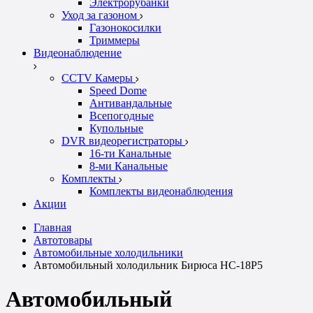
Электрорубанки
Уход за газоном
Газонокосилки
Триммеры
Видеонаблюдение
CCTV Камеры
Speed Dome
Антивандальные
Всепогодные
Купольные
DVR видеорегистраторы
16-ти Канальные
8-ми Канальные
Комплекты
Комплекты видеонаблюдения
Акции
Главная
Автотовары
Автомобильные холодильники
Автомобильный холодильник Бирюса НС-18P5
Автомобильный