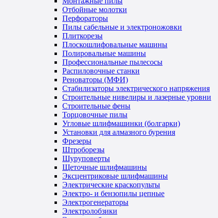
Монтажные пилы
Отбойные молотки
Перфораторы
Пилы сабельные и электроножовки
Плиткорезы
Плоскошлифовальные машины
Полировальные машины
Профессиональные пылесосы
Распиловочные станки
Реноваторы (МФИ)
Стабилизаторы электрического напряжения
Строительные нивелиры и лазерные уровни
Строительные фены
Торцовочные пилы
Угловые шлифмашинки (болгарки)
Установки для алмазного бурения
Фрезеры
Штроборезы
Шуруповерты
Щеточные шлифмашины
Эксцентриковые шлифмашины
Электрические краскопульты
Электро- и бензопилы цепные
Электрогенераторы
Электролобзики