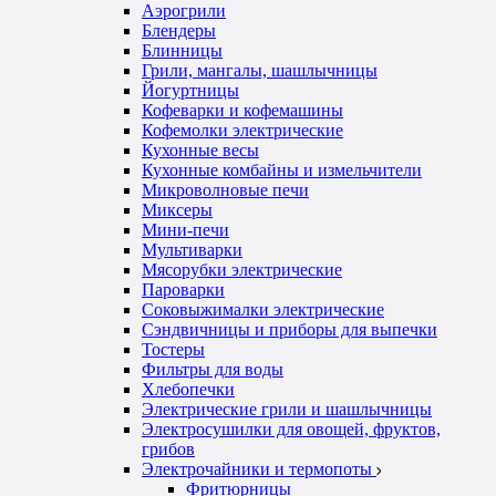
Аэрогрили
Блендеры
Блинницы
Грили, мангалы, шашлычницы
Йогуртницы
Кофеварки и кофемашины
Кофемолки электрические
Кухонные весы
Кухонные комбайны и измельчители
Микроволновые печи
Миксеры
Мини-печи
Мультиварки
Мясорубки электрические
Пароварки
Соковыжималки электрические
Сэндвичницы и приборы для выпечки
Тостеры
Фильтры для воды
Хлебопечки
Электрические грили и шашлычницы
Электросушилки для овощей, фруктов,
грибов
Электрочайники и термопоты
Фритюрницы