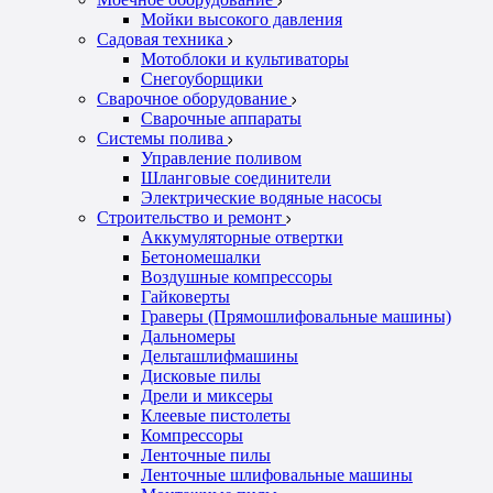
Мойки высокого давления
Садовая техника
Мотоблоки и культиваторы
Снегоуборщики
Сварочное оборудование
Сварочные аппараты
Системы полива
Управление поливом
Шланговые соединители
Электрические водяные насосы
Строительство и ремонт
Аккумуляторные отвертки
Бетономешалки
Воздушные компрессоры
Гайковерты
Граверы (Прямошлифовальные машины)
Дальномеры
Дельташлифмашины
Дисковые пилы
Дрели и миксеры
Клеевые пистолеты
Компрессоры
Ленточные пилы
Ленточные шлифовальные машины