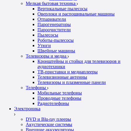
Мелкая бытовая техника
Вертикальные пылесосы
Оверлоки и распошивальные машины
Отпариватели
Парогенераторы
Пароочистители
Пылесосы
Роботы-пылесосы
Утюги
Швейные машины
Телевизоры и медиа
Кронштейны и стойки для телевизоров и
аудиотехники
ТВ-приставки и медиаплееры
Телевизионные антенны
Телевизоры и плазменные панели
Телефоны
Мобильные телефоны
Проводные телефоны
Радиотелефоны
Электроника
DVD и Blu-ray плееры
Акустические системы
Внешние аккумуляторы