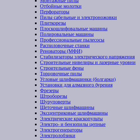
Монтажные пилы
Отбойные молотки
Перфораторы
Пилы сабельные и электроножовки
Плиткорезы
Плоскошлифовальные машины
Полировальные машины
Профессиональные пылесосы
Распиловочные станки
Реноваторы (МФИ)
Стабилизаторы электрического напряжения
Строительные нивелиры и лазерные уровни
Строительные фены
Торцовочные пилы
Угловые шлифмашинки (болгарки)
Установки для алмазного бурения
Фрезеры
Штроборезы
Шуруповерты
Щеточные шлифмашины
Эксцентриковые шлифмашины
Электрические краскопульты
Электро- и бензопилы цепные
Электрогенераторы
Электролобзики