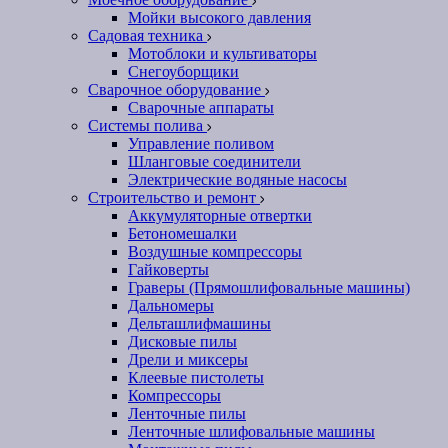
Мойки высокого давления
Садовая техника
Мотоблоки и культиваторы
Снегоуборщики
Сварочное оборудование
Сварочные аппараты
Системы полива
Управление поливом
Шланговые соединители
Электрические водяные насосы
Строительство и ремонт
Аккумуляторные отвертки
Бетономешалки
Воздушные компрессоры
Гайковерты
Граверы (Прямошлифовальные машины)
Дальномеры
Дельташлифмашины
Дисковые пилы
Дрели и миксеры
Клеевые пистолеты
Компрессоры
Ленточные пилы
Ленточные шлифовальные машины