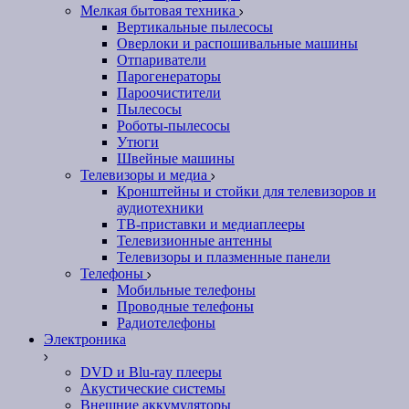
Мелкая бытовая техника
Вертикальные пылесосы
Оверлоки и распошивальные машины
Отпариватели
Парогенераторы
Пароочистители
Пылесосы
Роботы-пылесосы
Утюги
Швейные машины
Телевизоры и медиа
Кронштейны и стойки для телевизоров и
аудиотехники
ТВ-приставки и медиаплееры
Телевизионные антенны
Телевизоры и плазменные панели
Телефоны
Мобильные телефоны
Проводные телефоны
Радиотелефоны
Электроника
DVD и Blu-ray плееры
Акустические системы
Внешние аккумуляторы