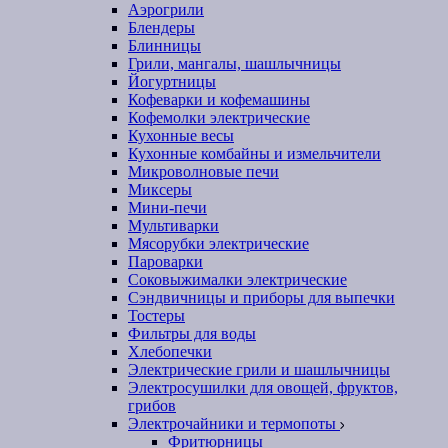
Аэрогрили
Блендеры
Блинницы
Грили, мангалы, шашлычницы
Йогуртницы
Кофеварки и кофемашины
Кофемолки электрические
Кухонные весы
Кухонные комбайны и измельчители
Микроволновые печи
Миксеры
Мини-печи
Мультиварки
Мясорубки электрические
Пароварки
Соковыжималки электрические
Сэндвичницы и приборы для выпечки
Тостеры
Фильтры для воды
Хлебопечки
Электрические грили и шашлычницы
Электросушилки для овощей, фруктов,
грибов
Электрочайники и термопоты
Фритюрницы