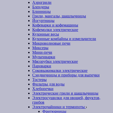
Аэрогрили
Блендеры
Блинницы
Грили, мангалы, шашлычницы
Йогуртницы
Кофеварки и кофемашины
Кофемолки электрические
Кухонные весы
Кухонные комбайны и измельчители
Микроволновые печи
Миксеры
Мини-печи
Мультиварки
Мясорубки электрические
Пароварки
Соковыжималки электрические
Сэндвичницы и приборы для выпечки
Тостеры
Фильтры для воды
Хлебопечки
Электрические грили и шашлычницы
Электросушилки для овощей, фруктов,
грибов
Электрочайники и термопоты
Фритюрницы