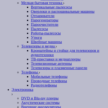
Мелкая бытовая техника
Вертикальные пылесосы
Оверлоки и распошивальные машины
Отпариватели
Парогенераторы
Пароочистители
Пылесосы
Роботы-пылесосы
Утюги
Швейные машины
Телевизоры и медиа
Кронштейны и стойки для телевизоров и
аудиотехники
ТВ-приставки и медиаплееры
Телевизионные антенны
Телевизоры и плазменные панели
Телефоны
Мобильные телефоны
Проводные телефоны
Радиотелефоны
Электроника
DVD и Blu-ray плееры
Акустические системы
Внешние аккумуляторы