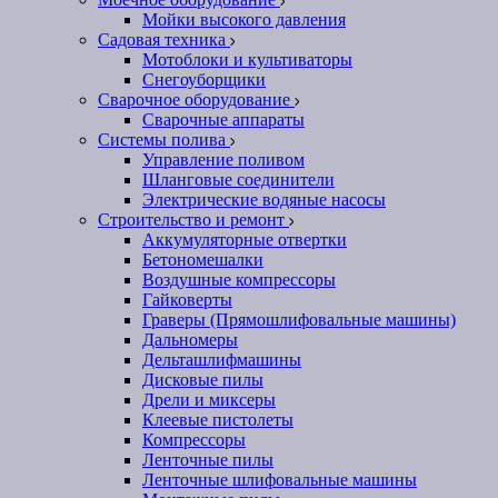
Мойки высокого давления
Садовая техника
Мотоблоки и культиваторы
Снегоуборщики
Сварочное оборудование
Сварочные аппараты
Системы полива
Управление поливом
Шланговые соединители
Электрические водяные насосы
Строительство и ремонт
Аккумуляторные отвертки
Бетономешалки
Воздушные компрессоры
Гайковерты
Граверы (Прямошлифовальные машины)
Дальномеры
Дельташлифмашины
Дисковые пилы
Дрели и миксеры
Клеевые пистолеты
Компрессоры
Ленточные пилы
Ленточные шлифовальные машины