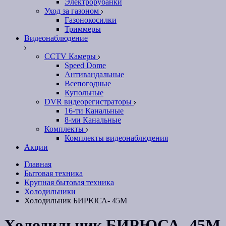
Электрорубанки
Уход за газоном
Газонокосилки
Триммеры
Видеонаблюдение
CCTV Камеры
Speed Dome
Антивандальные
Всепогодные
Купольные
DVR видеорегистраторы
16-ти Канальные
8-ми Канальные
Комплекты
Комплекты видеонаблюдения
Акции
Главная
Бытовая техника
Крупная бытовая техника
Холодильники
Холодильник БИРЮСА- 45М
Холодильник БИРЮСА- 45М