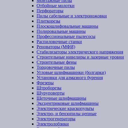
Монтажные пилы
Отбойные молотки
Перфораторы
Пилы сабельные и электроножовки
Плиткорезы
Плоскошлифовальные машины
Полировальные машины
Профессиональные пылесосы
Распиловочные станки
Реноваторы (МФИ)
Стабилизаторы электрического напряжения
Строительные нивелиры и лазерные уровни
Строительные фены
Торцовочные пилы
Угловые шлифмашинки (болгарки)
Установки для алмазного бурения
Фрезеры
Штроборезы
Шуруповерты
Щеточные шлифмашины
Эксцентриковые шлифмашины
Электрические краскопульты
Электро- и бензопилы цепные
Электрогенераторы
Электролобзики