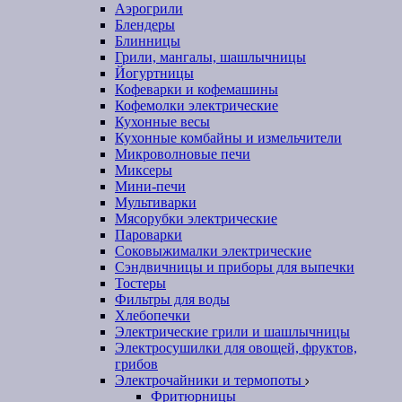
Аэрогрили
Блендеры
Блинницы
Грили, мангалы, шашлычницы
Йогуртницы
Кофеварки и кофемашины
Кофемолки электрические
Кухонные весы
Кухонные комбайны и измельчители
Микроволновые печи
Миксеры
Мини-печи
Мультиварки
Мясорубки электрические
Пароварки
Соковыжималки электрические
Сэндвичницы и приборы для выпечки
Тостеры
Фильтры для воды
Хлебопечки
Электрические грили и шашлычницы
Электросушилки для овощей, фруктов,
грибов
Электрочайники и термопоты
Фритюрницы