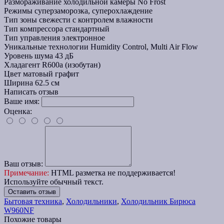
Размораживание холодильной камеры
No Frost
Режимы
суперзаморозка, суперохлаждение
Тип зоны свежести
с контролем влажности
Тип компрессора
стандартный
Тип управления
электронное
Уникальные технологии
Humidity Control, Multi Air Flow
Уровень шума
43 дБ
Хладагент
R600a (изобутан)
Цвет
матовый графит
Ширина
62.5 см
Написать отзыв
Ваше имя:
Оценка:
Ваш отзыв:
Примечание:
HTML разметка не поддерживается!
Используйте обычный текст.
Оставить отзыв
Бытовая техника
,
Холодильники
,
Холодильник Бирюса
W960NF
Похожие товары