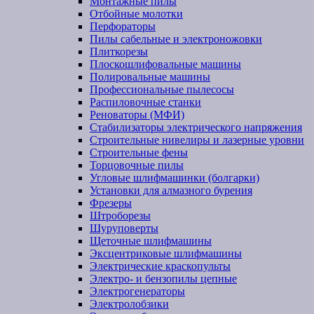
Монтажные пилы
Отбойные молотки
Перфораторы
Пилы сабельные и электроножовки
Плиткорезы
Плоскошлифовальные машины
Полировальные машины
Профессиональные пылесосы
Распиловочные станки
Реноваторы (МФИ)
Стабилизаторы электрического напряжения
Строительные нивелиры и лазерные уровни
Строительные фены
Торцовочные пилы
Угловые шлифмашинки (болгарки)
Установки для алмазного бурения
Фрезеры
Штроборезы
Шуруповерты
Щеточные шлифмашины
Эксцентриковые шлифмашины
Электрические краскопульты
Электро- и бензопилы цепные
Электрогенераторы
Электролобзики