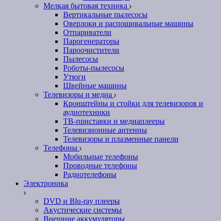
Мелкая бытовая техника
Вертикальные пылесосы
Оверлоки и распошивальные машины
Отпариватели
Парогенераторы
Пароочистители
Пылесосы
Роботы-пылесосы
Утюги
Швейные машины
Телевизоры и медиа
Кронштейны и стойки для телевизоров и
аудиотехники
ТВ-приставки и медиаплееры
Телевизионные антенны
Телевизоры и плазменные панели
Телефоны
Мобильные телефоны
Проводные телефоны
Радиотелефоны
Электроника
DVD и Blu-ray плееры
Акустические системы
Внешние аккумуляторы