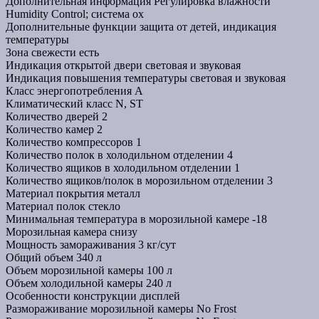
Дополнительная информация
Регулировка влажности
Humidity Control; система ох
Дополнительные функции
защита от детей, индикация
температуры
Зона свежести
есть
Индикация открытой двери
световая и звуковая
Индикация повышения температуры
световая и звуковая
Класс энергопотребления
A
Климатический класс
N, ST
Количество дверей
2
Количество камер
2
Количество компрессоров
1
Количество полок в холодильном отделении
4
Количество ящиков в холодильном отделении
1
Количество ящиков/полок в морозильном отделении
3
Материал покрытия
металл
Материал полок
стекло
Минимальная температура в морозильной камере
-18
Морозильная камера
снизу
Мощность замораживания
3 кг/сут
Общий объем
340 л
Объем морозильной камеры
100 л
Объем холодильной камеры
240 л
Особенности конструкции
дисплей
Размораживание морозильной камеры
No Frost