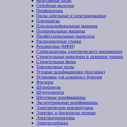
Монтажные пилы
Отбойные молотки
Перфораторы
Пилы сабельные и электроножовки
Плиткорезы
Плоскошлифовальные машины
Полировальные машины
Профессиональные пылесосы
Распиловочные станки
Реноваторы (МФИ)
Стабилизаторы электрического напряжения
Строительные нивелиры и лазерные уровни
Строительные фены
Торцовочные пилы
Угловые шлифмашинки (болгарки)
Установки для алмазного бурения
Фрезеры
Штроборезы
Шуруповерты
Щеточные шлифмашины
Эксцентриковые шлифмашины
Электрические краскопульты
Электро- и бензопилы цепные
Электрогенераторы
Электролобзики