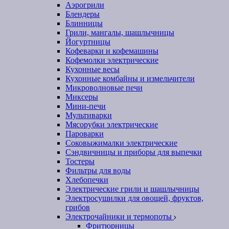
Аэрогрили
Блендеры
Блинницы
Грили, мангалы, шашлычницы
Йогуртницы
Кофеварки и кофемашины
Кофемолки электрические
Кухонные весы
Кухонные комбайны и измельчители
Микроволновые печи
Миксеры
Мини-печи
Мультиварки
Мясорубки электрические
Пароварки
Соковыжималки электрические
Сэндвичницы и приборы для выпечки
Тостеры
Фильтры для воды
Хлебопечки
Электрические грили и шашлычницы
Электросушилки для овощей, фруктов,
грибов
Электрочайники и термопоты
Фритюрницы