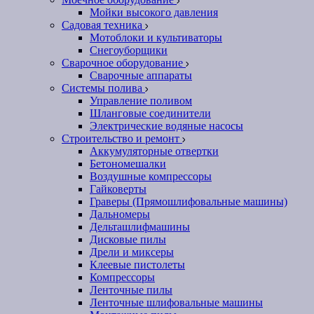
Мойки высокого давления
Садовая техника
Мотоблоки и культиваторы
Снегоуборщики
Сварочное оборудование
Сварочные аппараты
Системы полива
Управление поливом
Шланговые соединители
Электрические водяные насосы
Строительство и ремонт
Аккумуляторные отвертки
Бетономешалки
Воздушные компрессоры
Гайковерты
Граверы (Прямошлифовальные машины)
Дальномеры
Дельташлифмашины
Дисковые пилы
Дрели и миксеры
Клеевые пистолеты
Компрессоры
Ленточные пилы
Ленточные шлифовальные машины