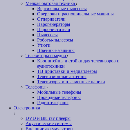
Мелкая бытовая техника
Вертикальные пылесосы
Оверлоки и распошивальные машины
Отпариватели
Парогенераторы
Пароочистители
Пылесосы
Роботы-пылесосы
Утюги
Швейные машины
Телевизоры и медиа
Кронштейны и стойки для телевизоров и
аудиотехники
ТВ-приставки и медиаплееры
Телевизионные антенны
Телевизоры и плазменные панели
Телефоны
Мобильные телефоны
Проводные телефоны
Радиотелефоны
Электроника
DVD и Blu-ray плееры
Акустические системы
Внешние аккумуляторы