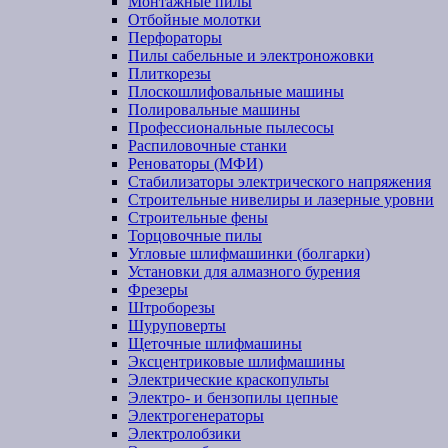
Монтажные пилы
Отбойные молотки
Перфораторы
Пилы сабельные и электроножовки
Плиткорезы
Плоскошлифовальные машины
Полировальные машины
Профессиональные пылесосы
Распиловочные станки
Реноваторы (МФИ)
Стабилизаторы электрического напряжения
Строительные нивелиры и лазерные уровни
Строительные фены
Торцовочные пилы
Угловые шлифмашинки (болгарки)
Установки для алмазного бурения
Фрезеры
Штроборезы
Шуруповерты
Щеточные шлифмашины
Эксцентриковые шлифмашины
Электрические краскопульты
Электро- и бензопилы цепные
Электрогенераторы
Электролобзики