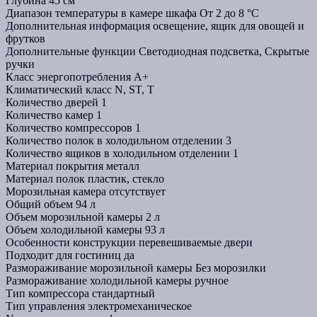
Глубина
45 см
Диапазон температуры в камере шкафа
От 2 до 8 °C
Дополнительная информация
освещение, ящик для овощей и
фрутков
Дополнительные функции
Светодиодная подсветка, Скрытые
ручки
Класс энергопотребления
A+
Климатический класс
N, ST, T
Количество дверей
1
Количество камер
1
Количество компрессоров
1
Количество полок в холодильном отделении
3
Количество ящиков в холодильном отделении
1
Материал покрытия
металл
Материал полок
пластик, стекло
Морозильная камера
отсутствует
Общий объем
94 л
Объем морозильной камеры
2 л
Объем холодильной камеры
93 л
Особенности конструкции
перевешиваемые двери
Подходит для гостиниц
да
Размораживание морозильной камеры
Без морозилки
Размораживание холодильной камеры
ручное
Тип компрессора
стандартный
Тип управления
электромеханическое