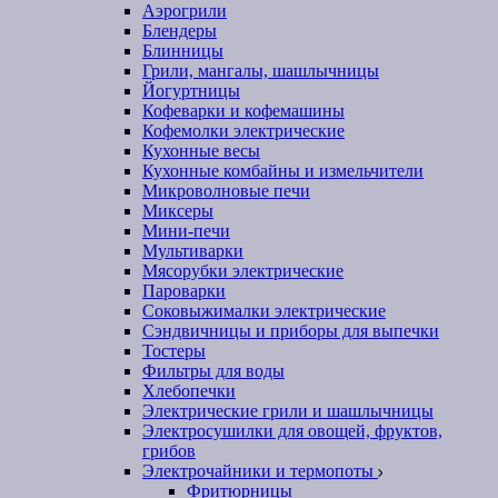
Аэрогрили
Блендеры
Блинницы
Грили, мангалы, шашлычницы
Йогуртницы
Кофеварки и кофемашины
Кофемолки электрические
Кухонные весы
Кухонные комбайны и измельчители
Микроволновые печи
Миксеры
Мини-печи
Мультиварки
Мясорубки электрические
Пароварки
Соковыжималки электрические
Сэндвичницы и приборы для выпечки
Тостеры
Фильтры для воды
Хлебопечки
Электрические грили и шашлычницы
Электросушилки для овощей, фруктов,
грибов
Электрочайники и термопоты
Фритюрницы