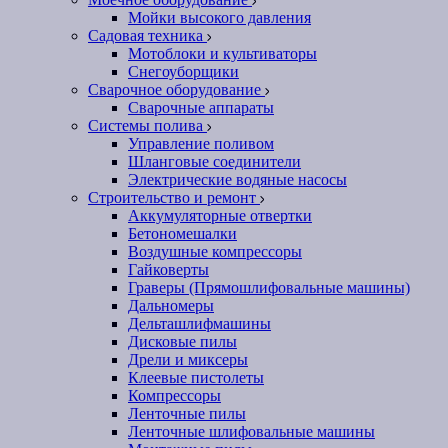
Мойки высокого давления
Садовая техника
Мотоблоки и культиваторы
Снегоуборщики
Сварочное оборудование
Сварочные аппараты
Системы полива
Управление поливом
Шланговые соединители
Электрические водяные насосы
Строительство и ремонт
Аккумуляторные отвертки
Бетономешалки
Воздушные компрессоры
Гайковерты
Граверы (Прямошлифовальные машины)
Дальномеры
Дельташлифмашины
Дисковые пилы
Дрели и миксеры
Клеевые пистолеты
Компрессоры
Ленточные пилы
Ленточные шлифовальные машины