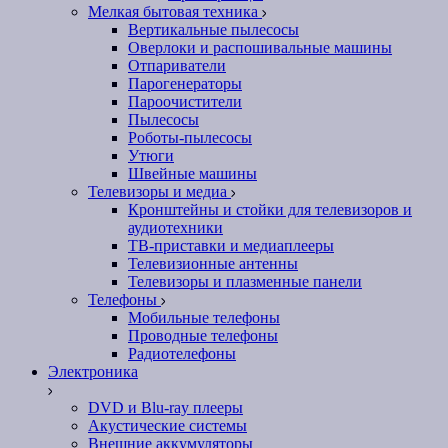
Мелкая бытовая техника
Вертикальные пылесосы
Оверлоки и распошивальные машины
Отпариватели
Парогенераторы
Пароочистители
Пылесосы
Роботы-пылесосы
Утюги
Швейные машины
Телевизоры и медиа
Кронштейны и стойки для телевизоров и
аудиотехники
ТВ-приставки и медиаплееры
Телевизионные антенны
Телевизоры и плазменные панели
Телефоны
Мобильные телефоны
Проводные телефоны
Радиотелефоны
Электроника
DVD и Blu-ray плееры
Акустические системы
Внешние аккумуляторы