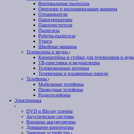
Вертикальные пылесосы
Оверлоки и распошивальные машины
Отпариватели
Парогенераторы
Пароочистители
Пылесосы
Роботы-пылесосы
Утюги
Швейные машины
Телевизоры и медиа
Кронштейны и стойки для телевизоров и ауд
ТВ-приставки и медиаплееры
Телевизионные антенны
Телевизоры и плазменные панели
Телефоны
Мобильные телефоны
Проводные телефоны
Радиотелефоны
Электроника
DVD и Blu-ray плееры
Акустические системы
Внешние аккумуляторы
Домашние кинотеатры
Зарядные устройства