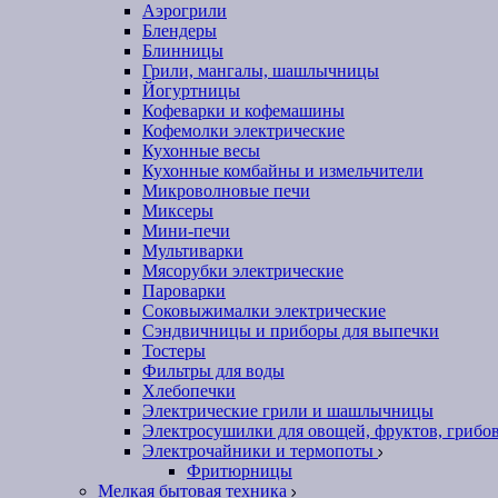
Аэрогрили
Блендеры
Блинницы
Грили, мангалы, шашлычницы
Йогуртницы
Кофеварки и кофемашины
Кофемолки электрические
Кухонные весы
Кухонные комбайны и измельчители
Микроволновые печи
Миксеры
Мини-печи
Мультиварки
Мясорубки электрические
Пароварки
Соковыжималки электрические
Сэндвичницы и приборы для выпечки
Тостеры
Фильтры для воды
Хлебопечки
Электрические грили и шашлычницы
Электросушилки для овощей, фруктов, грибо
Электрочайники и термопоты
Фритюрницы
Мелкая бытовая техника